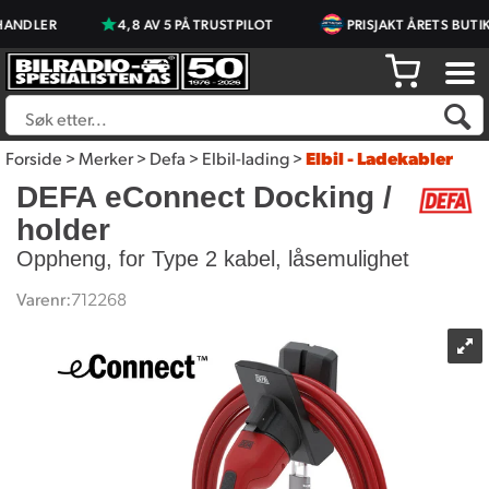
ANDLER
4,8 AV 5 PÅ TRUSTPILOT
PRISJAKT ÅRETS BUTIK
Forside
>
Merker
>
Defa
>
Elbil-lading
>
Elbil - Ladekabler
DEFA eConnect Docking /
holder
Oppheng, for Type 2 kabel, låsemulighet
Varenr:
712268