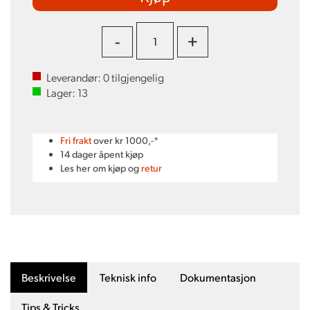
-
+
Leverandør:
0
tilgjengelig
Lager:
13
Fri frakt
over kr 1000,-*
14 dager åpent kjøp
Les her om kjøp og
retur
Beskrivelse
Teknisk info
Dokumentasjon
Tips & Tricks