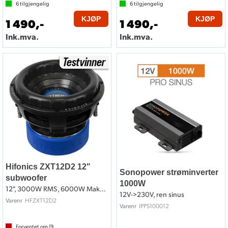
6
tilgjengelig
6
tilgjengelig
KJØP
KJØP
1 490,-
1 490,-
Ink.mva.
Ink.mva.
Hifonics ZXT12D2 12"
Sonopower strøminverter
subwoofer
1000W
12", 3000W RMS, 6000W Maks, 2x2 Ohm
12V->230V, ren sinus
HFZXT12D2
Varenr
IPPS100012
Varenr
Forventet om (
9