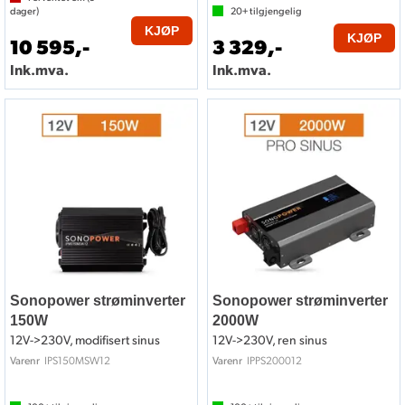
dager)
20+
tilgjengelig
KJØP
KJØP
10 595,-
3 329,-
Ink.mva.
Ink.mva.
Sonopower strøminverter
Sonopower strøminverter
150W
2000W
12V->230V, modifisert sinus
12V->230V, ren sinus
IPS150MSW12
IPPS200012
Varenr
Varenr