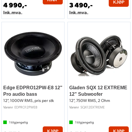
KJØP
4 990,-
3 490,-
Ink.mva.
Ink.mva.
Edge EDPRO12PW-E8 12"
Gladen SQX 12 EXTREME
Pro audio bass
12" Subwoofer
12", 1000W RMS, pris per stk
12", 750W RMS, 2 Ohm
EDPRO12PWE8
SQX12EXTREME
Varenr
Varenr
1
tilgjengelig
1
tilgjengelig
KJØP
KJØP