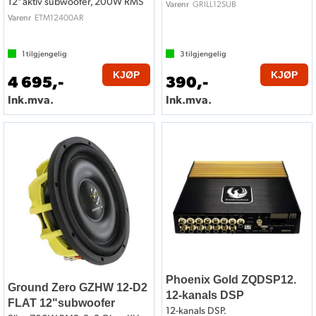
12" aktiv subwoofer, 200W RMS
GRILL12SUB
Varenr
ETM12400AR
Varenr
1
tilgjengelig
3
tilgjengelig
KJØP
KJØP
4 695,-
390,-
Ink.mva.
Ink.mva.
Phoenix Gold ZQDSP12.
Ground Zero GZHW 12-D2
12-kanals DSP
FLAT 12"subwoofer
12-kanals DSP.