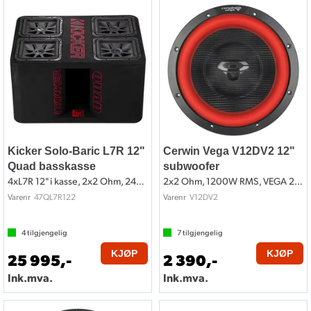
Kicker Solo-Baric L7R 12"
Cerwin Vega V12DV2 12"
Quad basskasse
subwoofer
4xL7R 12" i kasse, 2x2 Ohm, 2400W RMS
2x2 Ohm, 1200W RMS, VEGA 2025 Edition
47QL7R122
V12DV2
Varenr
Varenr
4
tilgjengelig
7
tilgjengelig
KJØP
KJØP
25 995,-
2 390,-
Ink.mva.
Ink.mva.