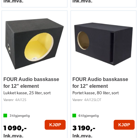
Ink.mva.
Ink.mva.
FOUR Audio basskasse
FOUR Audio basskasse
for 12" element
for 12" element
Lukket kasse, 25 liter, sort
Portet kasse, 80 liter, sort
4AI12S
4AI12SLOT
Varenr
Varenr
3
tilgjengelig
6
tilgjengelig
KJØP
KJØP
1 090,-
3 190,-
Ink.mva.
Ink.mva.