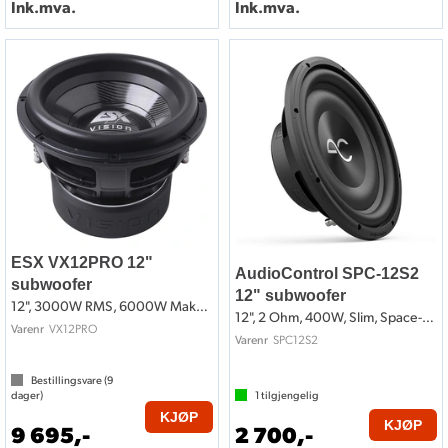
Ink.mva.
Ink.mva.
ESX VX12PRO 12"
AudioControl SPC-12S2
subwoofer
12" subwoofer
12", 3000W RMS, 6000W Maks, 2x2 Ohm
12", 2 Ohm, 400W, Slim, Space-Serien
VX12PRO
Varenr
SPC12S2
Varenr
Bestillingsvare (
9
dager)
1
tilgjengelig
KJØP
KJØP
9 695,-
2 700,-