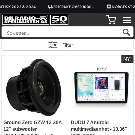
3 & 2024
FRI FRAKT OVER 1000,-
NORGES STØRSTE BILS
Filter
Ground Zero GZW 12-30A
DUDU 7 Android
12" subwoofer
multimediaenhet - 10,36"