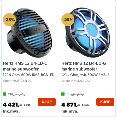
25%
25%
Hertz HMS 12 B4-LD-C
Hertz HMS 12 B4-LD-G
marine subwoofer
marine subwoofer
12", 4 Ohm, 500W RMS, RGB LED
12", 4 Ohm, Hvit, 500W RMS, RGB LED
HMS12B4LDC
HMS12S4LDG
Varenr
Varenr
2
tilgjengelig
3
tilgjengelig
KJØP
KJØP
4 421,-
4 871,-
5 895,-
6 495,-
Ink.mva.
Ink.mva.