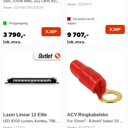
Slim, 700W RMS, 2x2 Ohm, KLIPPEL
ZQDSP12
Varenr
GZHW12SPLD2FLAT
Varenr
Forventet om (
4
4
tilgjengelig
dager)
KJØP
KJØP
3 790,-
9 707,-
Ink.mva.
Ink.mva.
Lazer Linear 12 Elite
ACV Ringkabelsko
LED, 8100 Lumen, Kombo, 796 meter
For 10mm² - 8,4mm² kabel. 50 stk. rød
123201
30.4700-12
Varenr
Varenr