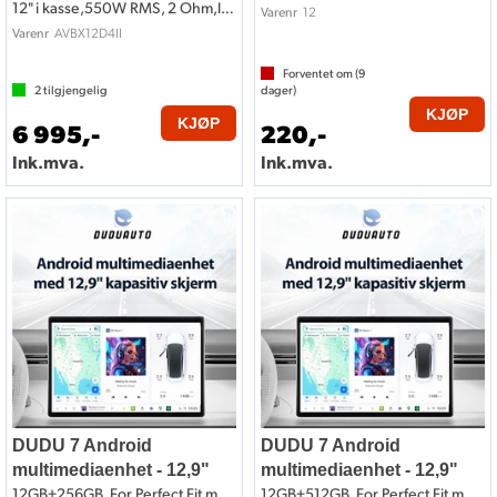
12" i kasse,550W RMS, 2 Ohm,lukket kasse
12
Varenr
AVBX12D4II
Varenr
Forventet om (
9
2
tilgjengelig
dager)
KJØP
KJØP
6 995,-
220,-
Ink.mva.
Ink.mva.
DUDU 7 Android
DUDU 7 Android
multimediaenhet - 12,9"
multimediaenhet - 12,9"
12GB+256GB, For Perfect Fit montering
12GB+512GB, For Perfect Fit montering