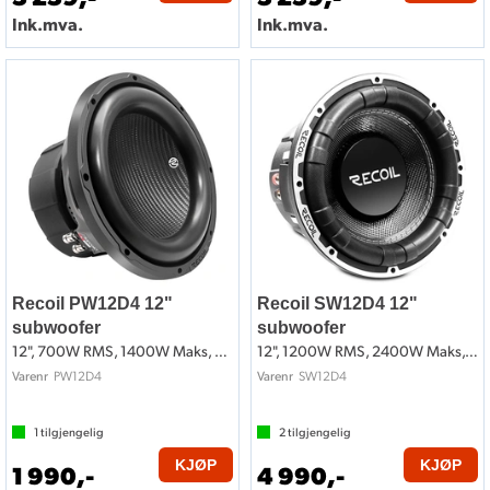
Ink.mva.
Ink.mva.
Recoil PW12D4 12"
Recoil SW12D4 12"
subwoofer
subwoofer
12", 700W RMS, 1400W Maks, 2x4 Ohm
12", 1200W RMS, 2400W Maks, 2x4 Ohm
PW12D4
SW12D4
Varenr
Varenr
1
tilgjengelig
2
tilgjengelig
KJØP
KJØP
1 990,-
4 990,-