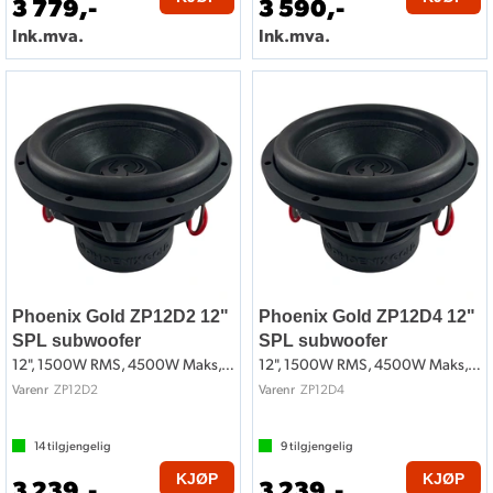
3 779,-
3 590,-
Ink.mva.
Ink.mva.
Phoenix Gold ZP12D2 12"
Phoenix Gold ZP12D4 12"
SPL subwoofer
SPL subwoofer
12", 1500W RMS, 4500W Maks, 2x2 Ohm
12", 1500W RMS, 4500W Maks, 2x4 Ohm
ZP12D2
ZP12D4
Varenr
Varenr
14
tilgjengelig
9
tilgjengelig
KJØP
KJØP
3 239,-
3 239,-