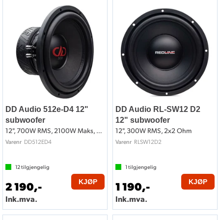
DD Audio 512e-D4 12"
DD Audio RL-SW12 D2
subwoofer
12" subwoofer
12", 700W RMS, 2100W Maks, 2x4 Ohm
12", 300W RMS, 2x2 Ohm
DD512ED4
RLSW12D2
Varenr
Varenr
12
tilgjengelig
1
tilgjengelig
KJØP
KJØP
2 190,-
1 190,-
Ink.mva.
Ink.mva.