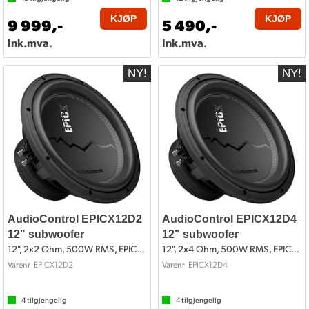
KJØP
KJØP
9 999,-
5 490,-
Ink.mva.
Ink.mva.
AudioControl EPICX12D2
AudioControl EPICX12D4
12" subwoofer
12" subwoofer
12", 2x2 Ohm, 500W RMS, EPICX-Serien
12", 2x4 Ohm, 500W RMS, EPICX-Serien
EPICX12D2
EPICX12D4
Varenr
Varenr
4
tilgjengelig
4
tilgjengelig