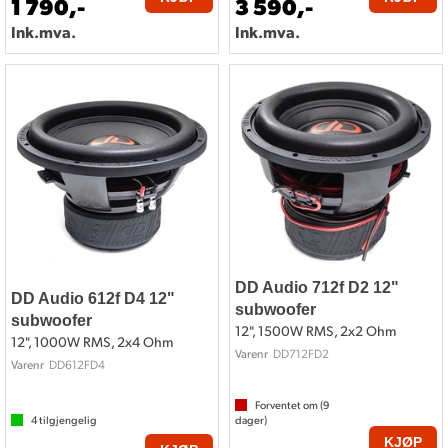
1 790,-
3 590,-
Ink.mva.
Ink.mva.
DD Audio 712f D2 12"
DD Audio 612f D4 12"
subwoofer
subwoofer
12", 1500W RMS, 2x2 Ohm
12", 1000W RMS, 2x4 Ohm
DD712FD2
Varenr
DD612FD4
Varenr
Forventet om (
9
4
tilgjengelig
dager)
KJØP