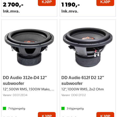
KJØP
KJØP
2 700,-
1 190,-
Ink.mva.
Ink.mva.
DD Audio 312e-D4 12"
DD Audio 612f D2 12"
subwoofer
subwoofer
12", 500W RMS, 1500W Maks, 2x4 Ohm
12", 1000W RMS, 2x2 Ohm
DD312ED4
DD612FD2
Varenr
Varenr
7
tilgjengelig
3
tilgjengelig
KJØP
KJØP