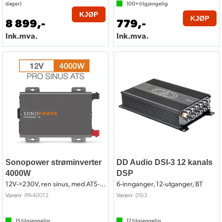
dager)
100+
tilgjengelig
KJØP
KJØP
8 899,-
779,-
Ink.mva.
Ink.mva.
Sonopower strøminverter
DD Audio DSI-3 12 kanals
4000W
DSP
12V->230V, ren sinus, med ATS-funksjon
6-innganger, 12-utganger, BT
IPA40012
DSI3
Varenr
Varenr
15
tilgjengelig
12
tilgjengelig