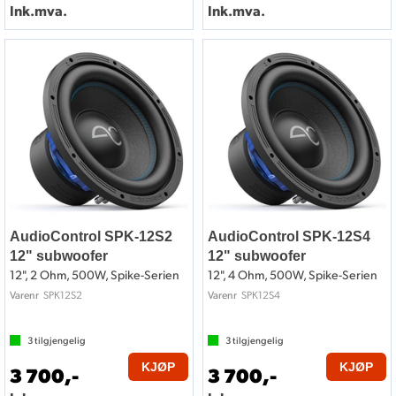
Ink.mva.
Ink.mva.
AudioControl SPK-12S2
AudioControl SPK-12S4
12" subwoofer
12" subwoofer
12", 2 Ohm, 500W, Spike-Serien
12", 4 Ohm, 500W, Spike-Serien
SPK12S2
SPK12S4
Varenr
Varenr
3
tilgjengelig
3
tilgjengelig
KJØP
KJØP
3 700,-
3 700,-