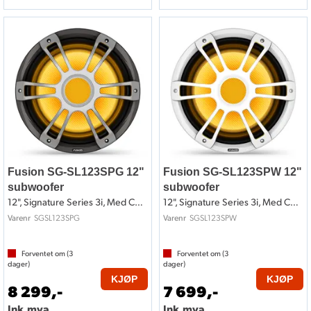
Fusion SG-SL123SPG 12"
Fusion SG-SL123SPW 12"
subwoofer
subwoofer
12", Signature Series 3i, Med CRGBW LED
12", Signature Series 3i, Med CRGBW LED
SGSL123SPG
SGSL123SPW
Varenr
Varenr
Forventet om (
3
Forventet om (
3
dager)
dager)
KJØP
KJØP
8 299,-
7 699,-
Ink.mva.
Ink.mva.