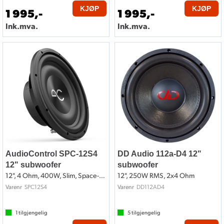
KJØP
KJØP
1 995,-
1 995,-
Ink.mva.
Ink.mva.
AudioControl SPC-12S4
DD Audio 112a-D4 12"
12" subwoofer
subwoofer
12", 4 Ohm, 400W, Slim, Space-Serien
12", 250W RMS, 2x4 Ohm
SPC12S4
DD112AD4
Varenr
Varenr
1
tilgjengelig
5
tilgjengelig