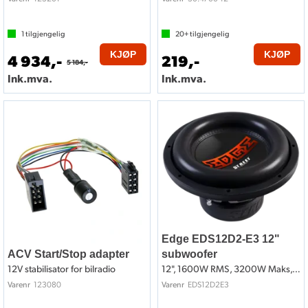
1
tilgjengelig
20+
tilgjengelig
KJØP
KJØP
4 934,-
219,-
5 184,-
Ink.mva.
Ink.mva.
Edge EDS12D2-E3 12"
ACV Start/Stop adapter
subwoofer
12V stabilisator for bilradio
12", 1600W RMS, 3200W Maks, 2x2 Ohm
123080
EDS12D2E3
Varenr
Varenr