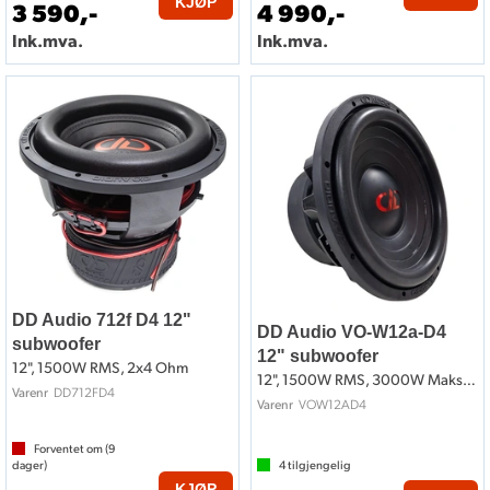
KJØP
3 590,-
4 990,-
Ink.mva.
Ink.mva.
DD Audio 712f D4 12"
DD Audio VO-W12a-D4
subwoofer
12" subwoofer
12", 1500W RMS, 2x4 Ohm
12", 1500W RMS, 3000W Maks, 2x4 Ohm
DD712FD4
Varenr
VOW12AD4
Varenr
Forventet om (
9
dager)
4
tilgjengelig
KJØP