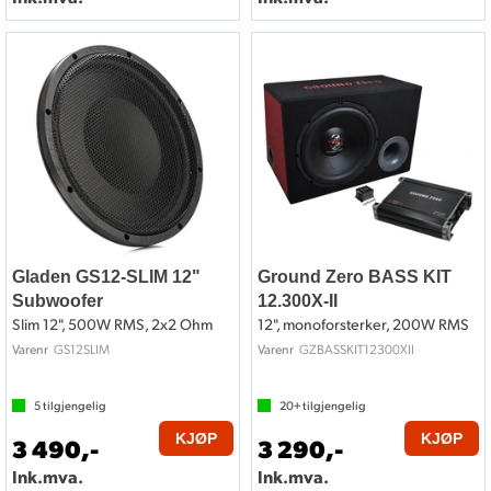
Gladen GS12-SLIM 12"
Ground Zero BASS KIT
Subwoofer
12.300X-II
Slim 12", 500W RMS, 2x2 Ohm
12", monoforsterker, 200W RMS
GS12SLIM
GZBASSKIT12300XII
Varenr
Varenr
5
tilgjengelig
20+
tilgjengelig
KJØP
KJØP
3 490,-
3 290,-
Ink.mva.
Ink.mva.