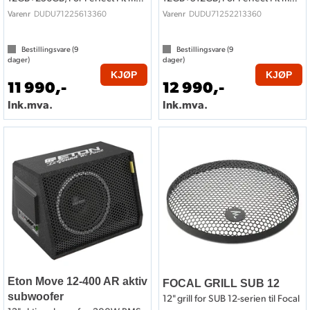
DUDU71225613360
DUDU71252213360
Varenr
Varenr
Bestillingsvare (
9
Bestillingsvare (
9
dager)
dager)
KJØP
KJØP
11 990,-
12 990,-
Ink.mva.
Ink.mva.
Eton Move 12-400 AR aktiv
FOCAL GRILL SUB 12
subwoofer
12" grill for SUB 12-serien til Focal