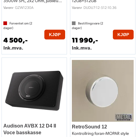
3500W SPL, 2x2 Ohm, Jubileumsmodell
12GB+512GB
GZW1230A
DUDU7-12-512-10.36
Varenr
Varenr
Forventet om (
2
Bestillingsvare (
2
dager)
dager)
KJØP
KJØP
4 500,-
11 990,-
Ink.mva.
Ink.mva.
Audison AVBX 12 D4 II
RetroSound 12
Voce basskasse
Kontrollring foran-MOPAR style