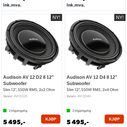
Ink.mva.
Ink.mva.
Audison AV 12 D2 II 12"
Audison AV 12 D4 II 12"
Subwoofer
Subwoofer
Slim 12", 550W RMS, 2x2 Ohm
Slim 12", 550W RMS, 2x4 Ohm
AV12D2II
AV12D4II
Varenr
Varenr
2
tilgjengelig
2
tilgjengelig
KJØP
KJØP
5 495,-
5 495,-