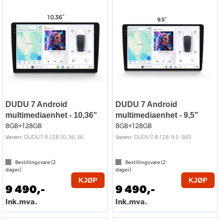
DUDU 7 Android
DUDU 7 Android
multimediaenhet - 10,36"
multimediaenhet - 9,5"
8GB+128GB
8GB+128GB
DUDU7-8-128-10.36-36
DUDU7-8-128-9.5-360
Varenr
Varenr
Bestillingsvare (
2
Bestillingsvare (
2
dager)
dager)
KJØP
KJØP
9 490,-
9 490,-
Ink.mva.
Ink.mva.