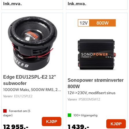
Ink.mva.
Ink.mva.
Edge EDU12SPL-E2 12"
Sonopower strøminverter
subwoofer
800W
10000W Maks, 5000W RMS, 2x2 Ohm
12V->230V, modifisert sinus
EDU12SPLE2
Varenr
IPS800MSW12
Varenr
Forventet om (
5
dager)
100+
tilgjengelig
KJØP
KJØP
12 955,-
1 439,-