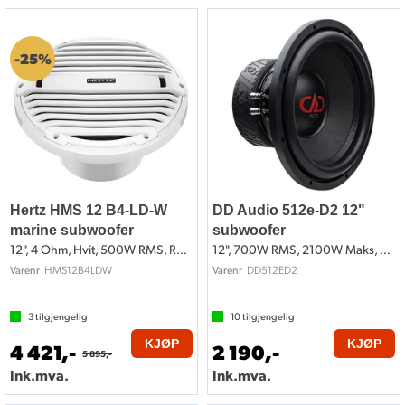
25%
Hertz HMS 12 B4-LD-W
DD Audio 512e-D2 12"
marine subwoofer
subwoofer
12", 4 Ohm, Hvit, 500W RMS, RGB LED
12", 700W RMS, 2100W Maks, 2x2 Ohm
HMS12B4LDW
DD512ED2
Varenr
Varenr
3
tilgjengelig
10
tilgjengelig
KJØP
KJØP
4 421,-
2 190,-
5 895,-
Ink.mva.
Ink.mva.