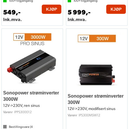
100+
tilgjengelig
100+
tilgjengelig
KJØP
KJØP
549,-
5 999,-
Ink.mva.
Ink.mva.
Sonopower strøminverter
Sonopower strøminverter
3000W
300W
12V->230V, ren sinus
12V->230V, modifisert sinus
IPPS300012
Varenr
IPS300MSW12
Varenr
Bestillingsvare (
4