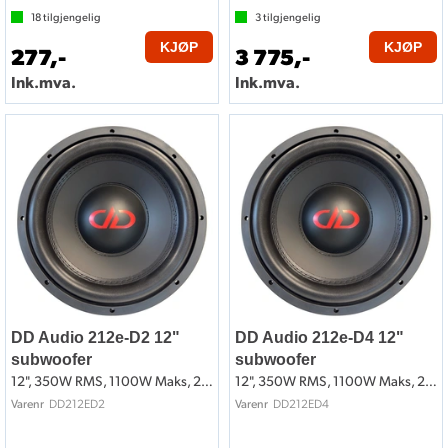
18
tilgjengelig
3
tilgjengelig
KJØP
KJØP
277,-
3 775,-
Ink.mva.
Ink.mva.
DD Audio 212e-D2 12"
DD Audio 212e-D4 12"
subwoofer
subwoofer
12", 350W RMS, 1100W Maks, 2x2 Ohm
12", 350W RMS, 1100W Maks, 2x4 Ohm
DD212ED2
DD212ED4
Varenr
Varenr