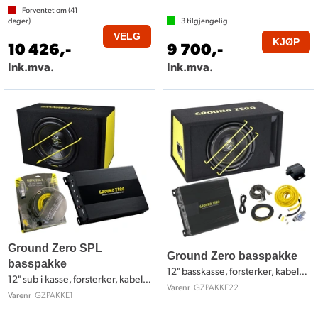
Forventet om (
41
dager)
3
tilgjengelig
VELG
KJØP
10 426,-
9 700,-
Ink.mva.
Ink.mva.
Ground Zero SPL
Ground Zero basspakke
basspakke
12" basskasse, forsterker, kabelsett
12" sub i kasse, forsterker, kabelsett
GZPAKKE22
Varenr
GZPAKKE1
Varenr