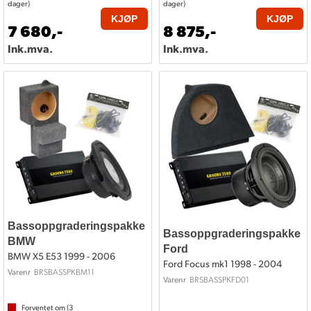
dager)
dager)
KJØP
KJØP
7 680,-
8 875,-
Ink.mva.
Ink.mva.
Bassoppgraderingspakke
Bassoppgraderingspakke
BMW
Ford
BMW X5 E53 1999 - 2006
Ford Focus mk1 1998 - 2004
BRSBASSPKBM11
Varenr
BRSBASSPKFD01
Varenr
Forventet om (
3