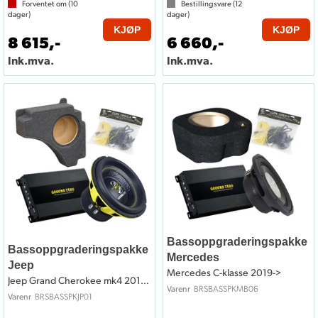
Forventet om (
10
Bestillingsvare (
12
dager)
dager)
KJØP
KJØP
8 615,-
6 660,-
Ink.mva.
Ink.mva.
Bassoppgraderingspakke
Bassoppgraderingspakke
Mercedes
Jeep
Mercedes C-klasse 2019->
Jeep Grand Cherokee mk4 2011 ->
BRSBASSPKMB06
Varenr
BRSBASSPKJP01
Varenr