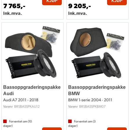
KJØP
KJØP
7 765,-
9 205,-
Ink.mva.
Ink.mva.
Bassoppgraderingspakke
Bassoppgraderingspakke
Audi
BMW
Audi A7 2011 - 2018
BMW 1-serie 2004 - 2011
BRSBASSPKAU12
BRSBASSPKBM07
Varenr
Varenr
Forventet om (
10
Forventet om (
3
dager)
dager)