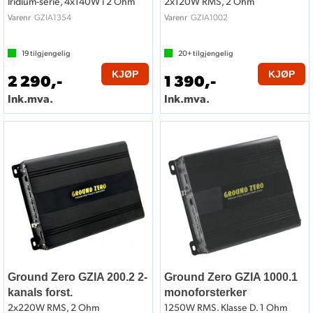
Iridium-serie, 4x140W i 2 Ohm
2x120W RMS, 2 Ohm
GZIA1354
GZIA1002
Varenr
Varenr
19
tilgjengelig
20+
tilgjengelig
KJØP
KJØP
2 290,-
1 390,-
Ink.mva.
Ink.mva.
Ground Zero GZIA 200.2 2-
Ground Zero GZIA 1000.1
kanals forst.
monoforsterker
2x220W RMS, 2 Ohm
1250W RMS. Klasse D. 1 Ohm