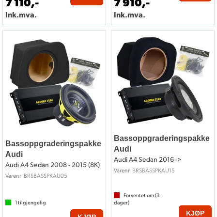
7 110,-
7 910,-
Ink.mva.
Ink.mva.
Bassoppgraderingspakke
Bassoppgraderingspakke
Audi
Audi
Audi A4 Sedan 2016 ->
Audi A4 Sedan 2008 - 2015 (8K)
BRSBASSPKAU15
Varenr
BRSBASSPKAU05
Varenr
Forventet om (
3
1
tilgjengelig
dager)
KJØP
KJØP