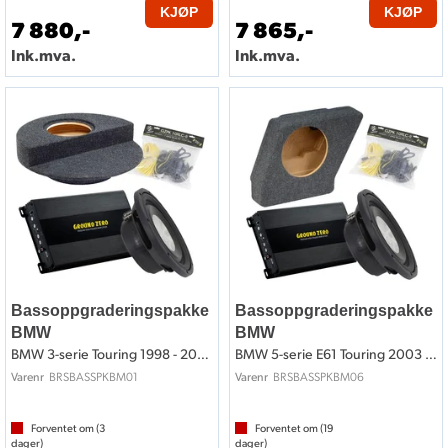
KJØP
KJØP
7 880,-
7 865,-
Ink.mva.
Ink.mva.
Bassoppgraderingspakke
Bassoppgraderingspakke
BMW
BMW
BMW 3-serie Touring 1998 - 2005
BMW 5-serie E61 Touring 2003 - 2010
BRSBASSPKBM01
BRSBASSPKBM06
Varenr
Varenr
Forventet om (
3
Forventet om (
19
dager)
dager)