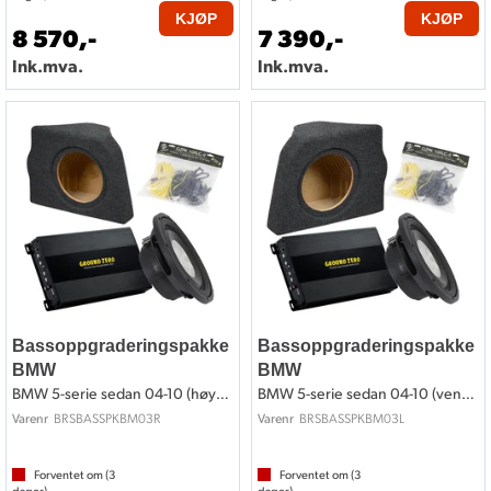
KJØP
KJØP
8 570,-
7 390,-
Ink.mva.
Ink.mva.
Bassoppgraderingspakke
Bassoppgraderingspakke
BMW
BMW
BMW 5-serie sedan 04-10 (høyre side)
BMW 5-serie sedan 04-10 (venstre side)
BRSBASSPKBM03R
BRSBASSPKBM03L
Varenr
Varenr
Forventet om (
3
Forventet om (
3