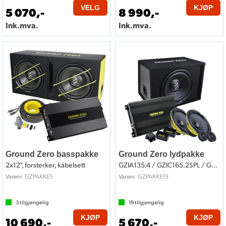
VELG
KJØP
5 070,-
8 990,-
Ink.mva.
Ink.mva.
Ground Zero basspakke
Ground Zero lydpakke
2x12", forsterker, kabelsett
GZIA135.4 / GZIC165.2SPL / GZIB 25BR
GZPAKKE5
GZPAKKE19
Varenr
Varenr
3
tilgjengelig
19
tilgjengelig
KJØP
KJØP
10 690,-
5 670,-