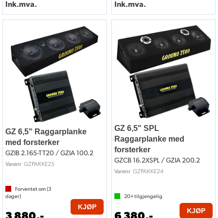
Ink.mva.
Ink.mva.
GZ 6,5" SPL
GZ 6,5" Raggarplanke
Raggarplanke med
med forsterker
forsterker
GZIB 2.165-TT20 / GZIA 100.2
GZCB 16.2XSPL / GZIA 200.2
GZPAKKE25
Varenr
GZPAKKE24
Varenr
Forventet om (
3
dager)
20+
tilgjengelig
KJØP
KJØP
3 880,-
6 380,-