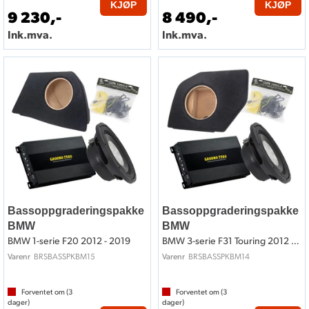
KJØP
KJØP
9 230,-
8 490,-
Ink.mva.
Ink.mva.
Bassoppgraderingspakke
Bassoppgraderingspakke
BMW
BMW
BMW 1-serie F20 2012 - 2019
BMW 3-serie F31 Touring 2012 - 2018
BRSBASSPKBM15
BRSBASSPKBM14
Varenr
Varenr
Forventet om (
3
Forventet om (
3
dager)
dager)