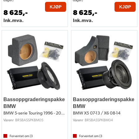
dager)
dager)
KJØP
KJØP
8 625,-
8 625,-
Ink.mva.
Ink.mva.
Bassoppgraderingspakke
Bassoppgraderingspakke
BMW
BMW
BMW 5-serie Touring 1996 - 2004
BMW X5 07-13 / X6 08-14
BRSBASSPKBM05
BRSBASSPKBM04
Varenr
Varenr
Forventet om (
3
Forventet om (
3