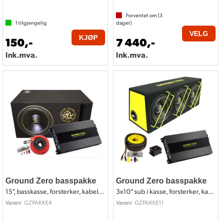
Forventet om (
3
1
tilgjengelig
dager)
VELG
KJØP
150,-
7 440,-
Ink.mva.
Ink.mva.
Ground Zero basspakke
Ground Zero basspakke
15", basskasse, forsterker, kabelsett
3x10" sub i kasse, forsterker, kabelsett
GZPAKKE4
GZPAKKE11
Varenr
Varenr