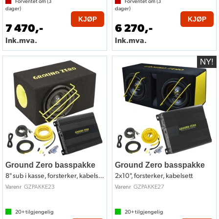
Forventet om (
3
Forventet om (
3
dager)
dager)
KJØP
KJØP
7 470,-
6 270,-
Ink.mva.
Ink.mva.
Ground Zero basspakke
Ground Zero basspakke
8" sub i kasse, forsterker, kabelsett
2x10", forsterker, kabelsett
GZPAKKE23
GZPAKKE27
Varenr
Varenr
20+
tilgjengelig
20+
tilgjengelig