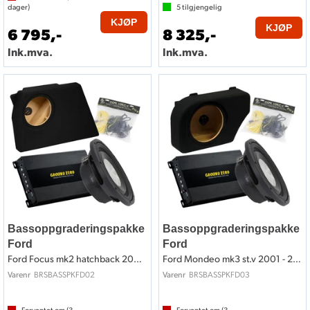
dager)
5
tilgjengelig
KJØP
KJØP
6 795,-
8 325,-
Ink.mva.
Ink.mva.
Bassoppgraderingspakke
Bassoppgraderingspakke
Ford
Ford
Ford Focus mk2 hatchback 2005 - 2010
Ford Mondeo mk3 st.v 2001 - 2006
BRSBASSPKFD02
BRSBASSPKFD03
Varenr
Varenr