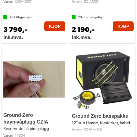
GZIA15001
GZIA5001
Varenr
Varenr
20+
tilgjengelig
20+
tilgjengelig
KJØP
KJØP
3 790,-
2 190,-
Ink.mva.
Ink.mva.
Ground Zero
Ground Zero basspakke
høynivåplugg GZIA
12" sub i kasse, forsterker, kabelsett
Reservedel, 5 pins plugg
GZPAKKE10
Varenr
17804
Varenr