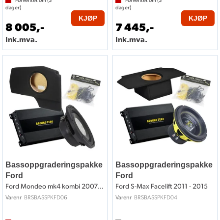
Forventet om (
3
Forventet om (
3
dager)
dager)
KJØP
KJØP
8 005,-
7 445,-
Ink.mva.
Ink.mva.
Bassoppgraderingspakke
Bassoppgraderingspakke
Ford
Ford
Ford Mondeo mk4 kombi 2007 - 2014
Ford S-Max Facelift 2011 - 2015
BRSBASSPKFD06
BRSBASSPKFD04
Varenr
Varenr