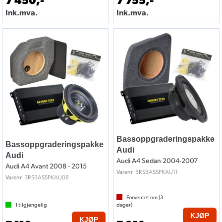
Ink.mva.
Ink.mva.
Bassoppgraderingspakke
Bassoppgraderingspakke
Audi
Audi
Audi A4 Sedan 2004-2007
Audi A4 Avant 2008 - 2015
BRSBASSPKAU11
Varenr
BRSBASSPKAU08
Varenr
Forventet om (
3
1
tilgjengelig
dager)
KJØP
KJØP