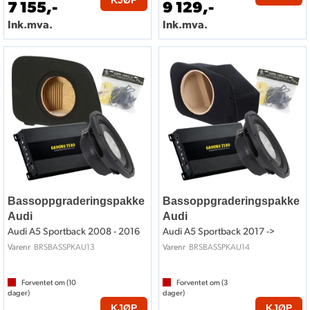
7 155,-
9 129,-
Ink.mva.
Ink.mva.
Bassoppgraderingspakke
Bassoppgraderingspakke
Audi
Audi
Audi A5 Sportback 2008 - 2016
Audi A5 Sportback 2017 ->
BRSBASSPKAU13
BRSBASSPKAU14
Varenr
Varenr
Forventet om (
10
Forventet om (
3
dager)
dager)
KJØP
KJØP