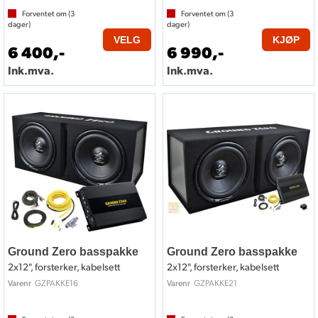
Forventet om (
3
Forventet om (
3
dager)
dager)
VELG
KJØP
6 400,-
6 990,-
Ink.mva.
Ink.mva.
Ground Zero basspakke
Ground Zero basspakke
2x12", forsterker, kabelsett
2x12", forsterker, kabelsett
GZPAKKE16
GZPAKKE21
Varenr
Varenr