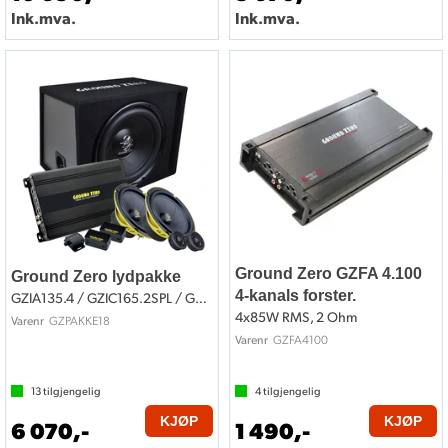
Ink.mva.
Ink.mva.
Ground Zero GZFA 4.100
Ground Zero lydpakke
4-kanals forster.
GZIA135.4 / GZIC165.2SPL / GZIB 30BR
4x85W RMS, 2 Ohm
GZPAKKE18
Varenr
GZFA4100
Varenr
13
tilgjengelig
4
tilgjengelig
KJØP
KJØP
6 070,-
1 490,-