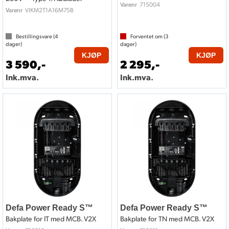
715004
Varenr
VIKM2T1A16M75B
Varenr
Bestillingsvare (
4
Forventet om (
3
dager)
dager)
KJØP
KJØP
3 590,-
2 295,-
Ink.mva.
Ink.mva.
Defa Power Ready S™
Defa Power Ready S™
Bakplate for IT med MCB. V2X
Bakplate for TN med MCB. V2X