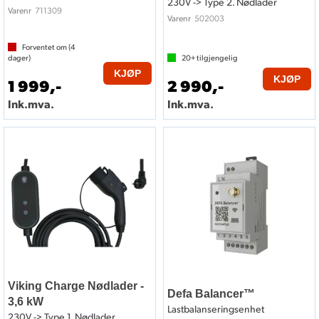
230V -> Type 2. Nødlader
711309
Varenr
502003
Varenr
Forventet om (
4
dager)
20+
tilgjengelig
KJØP
KJØP
1 999,-
2 990,-
Ink.mva.
Ink.mva.
Viking Charge Nødlader -
Defa Balancer™
3,6 kW
Lastbalanseringsenhet
230V -> Type 1. Nødlader