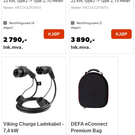
22 kW, Type2 -> Type 2, 10 meter
22 kW, Type2 -> Type 2, 15 meter
VIKT2A32P3M10
VIKT2A32P3M15
Varenr
Varenr
Bestillingsvare (
4
Bestillingsvare (
3
dager)
dager)
KJØP
KJØP
2 790,-
3 890,-
Ink.mva.
Ink.mva.
Viking Charge Ladekabel -
DEFA eConnect
7,4 kW
Premium Bag