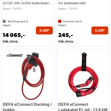
2x12V/ 24V, 2x20A batterilader og kabler
For ladekabel elbil
706931
712593
Varenr
Varenr
Bestillingsvare (
3
Forventet om (
4
dager)
dager)
KJØP
KJØP
14 065,-
245,-
Ink.mva.
Ink.mva.
DEFA eConnect Docking /
DEFA eConnect
holder
Ladekabel EL-bil - 13.8 kW