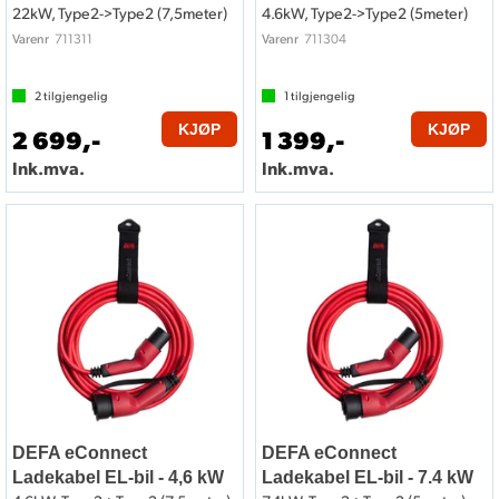
22kW, Type2->Type2 (7,5meter)
4.6kW, Type2->Type2 (5meter)
711311
711304
Varenr
Varenr
2
tilgjengelig
1
tilgjengelig
KJØP
KJØP
2 699,-
1 399,-
Ink.mva.
Ink.mva.
DEFA eConnect
DEFA eConnect
Ladekabel EL-bil - 4,6 kW
Ladekabel EL-bil - 7.4 kW