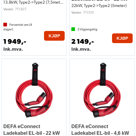
13.8kW, Type2->Type2 (7,5meter)
22kW, Type2->Type2 (5meter)
711307
Varenr
711310
Varenr
Forventet om (
4
dager)
2
tilgjengelig
KJØP
KJØP
1 949,-
2 149,-
Ink.mva.
Ink.mva.
DEFA eConnect
DEFA eConnect
Ladekabel EL-bil - 22 kW
Ladekabel EL-bil - 4,6 kW