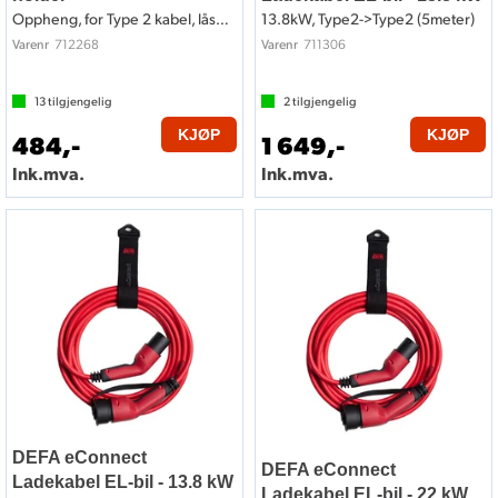
Oppheng, for Type 2 kabel, låsemulighet
13.8kW, Type2->Type2 (5meter)
712268
711306
Varenr
Varenr
13
tilgjengelig
2
tilgjengelig
KJØP
KJØP
484,-
1 649,-
Ink.mva.
Ink.mva.
DEFA eConnect
DEFA eConnect
Ladekabel EL-bil - 13.8 kW
Ladekabel EL-bil - 22 kW