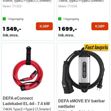
4.6kW, Type2->Type2 (7,5meter)
7.4kW, Type2->Type2 (5meter)
711305
711308
Varenr
Varenr
1
tilgjengelig
1
tilgjengelig
KJØP
KJØP
1 549,-
1 699,-
Ink.mva.
Ink.mva.
DEFA eConnect
DEFA eMOVE EV bærbar
Ladekabel EL-bil - 7.4 kW
nødlader
7.4kW, Type2->Type2 (7,5meter)