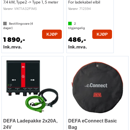
7.4 kW, Type2 -> Type 1, 5 meter
For ladekabel elbil
VIKT1A32P1M5
712594
Varenr
Varenr
Bestillingsvare (
4
2
dager)
tilgjengelig
KJØP
KJØP
1 890,-
486,-
Ink.mva.
Ink.mva.
DEFA Ladepakke 2x20A,
DEFA eConnect Basic
24V
Bag