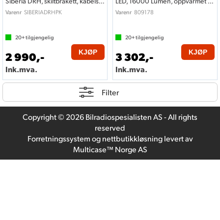
Siberia DRH, skiltbrakett, kabelsett
LED, 16000 Lumen, oppvarmet linse
SIBERIADRHPK
809178
Varenr
Varenr
20+
tilgjengelig
20+
tilgjengelig
KJØP
KJØP
2 990,-
3 302,-
Ink.mva.
Ink.mva.
Filter
Copyright © 2026 Bilradiospesialisten AS - All rights
reserved
Forretningssystem
og
nettbutikkløsning
levert av
Multicase™ Norge AS