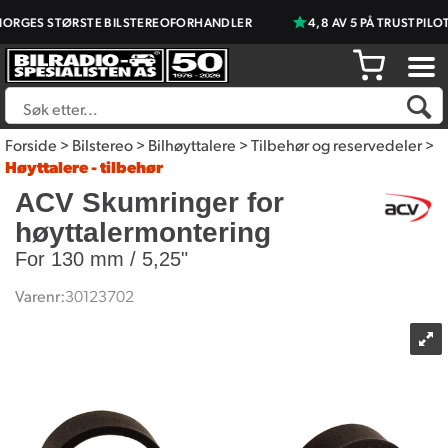
GES STØRSTE BILSTEREOFORHANDLER
4,8 AV 5 PÅ TRUSTPILOT
Forside
>
Bilstereo
>
Bilhøyttalere
>
Tilbehør og reservedeler
>
Høyttalere - tilbehør
ACV Skumringer for
høyttalermontering
For 130 mm / 5,25"
Varenr:
30123702