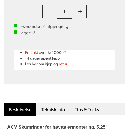
-
+
Leverandør:
4
tilgjengelig
Lager:
2
Fri frakt
over kr 1000,-*
14 dager åpent kjøp
Les her om kjøp og
retur
Beskrivelse
Teknisk info
Tips & Tricks
ACV Skumringer for høyttalermontering. 5,25"