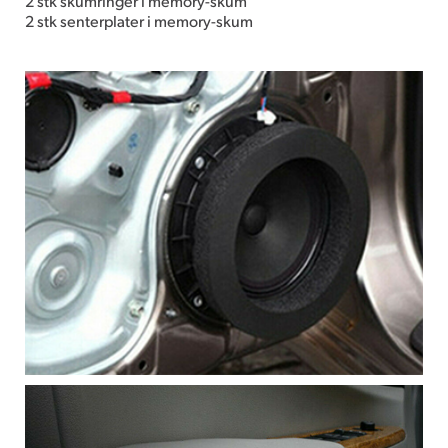
2 stk skumringer i memory-skum
2 stk senterplater i memory-skum