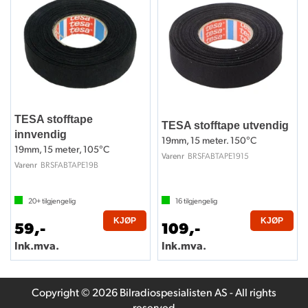
TESA stofftape
TESA stofftape utvendig
innvendig
19mm, 15 meter. 150°C
19mm, 15 meter, 105°C
BRSFABTAPE1915
Varenr
BRSFABTAPE19B
Varenr
20+
tilgjengelig
16
tilgjengelig
KJØP
KJØP
59,-
109,-
Ink.mva.
Ink.mva.
Copyright © 2026 Bilradiospesialisten AS - All rights
reserved