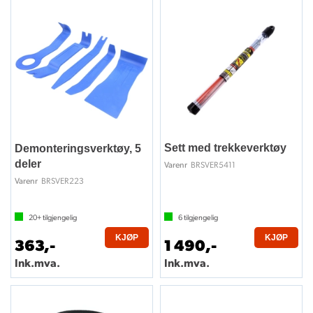
Sett med trekkeverktøy
Demonteringsverktøy, 5
deler
BRSVER5411
Varenr
BRSVER223
Varenr
20+
tilgjengelig
6
tilgjengelig
KJØP
KJØP
363,-
1 490,-
Ink.mva.
Ink.mva.