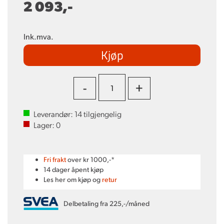
2 093,-
Ink.mva.
Kjøp
-
+
Leverandør:
14
tilgjengelig
Lager:
0
Fri frakt
over kr 1000,-*
14 dager åpent kjøp
Les her om kjøp og
retur
Delbetaling fra 225,-/måned