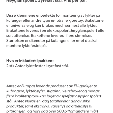
Høyglanspolert, Syrefast stål. Pris per par.
Disse klemmene er perfekte for montering av lykter på
kufanger eller andre type rør på alle kjøretøy. Brakettene
er universale og kan brukes med nærmest alle lykter.
Brakettene leveres i en elektropolert,høyglanspolert eller
sort utførelse. Brakettene leveres i flere størrelser.
Størrelsen er diameter på kufanger eller røret du skal
montere lyktefestet på.
Hva er inkludert i pakken:
2 stk Antec lyktefester i syrefast stål.
Antec er Europas ledende produsent av EU-godkjente
kufangere, lyktebøyler, stigtrinn, veltebøyler og mange
flere kvalitetsprodukter laget av syrefast høyglanspolert
stål. Antec Norge er i dag totalleverandør av slike
produkter, samt ekstralys, varsellys og arbeidslys til
bilbransjen, og har i dag over 500 bilforhandlere i vårt