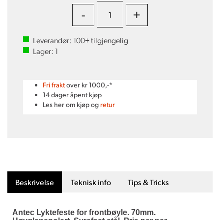
-
+
Leverandør:
100+
tilgjengelig
Lager:
1
Fri frakt
over kr 1000,-*
14 dager åpent kjøp
Les her om kjøp og
retur
Beskrivelse
Teknisk info
Tips & Tricks
Antec Lyktefeste for frontbøyle. 70mm.