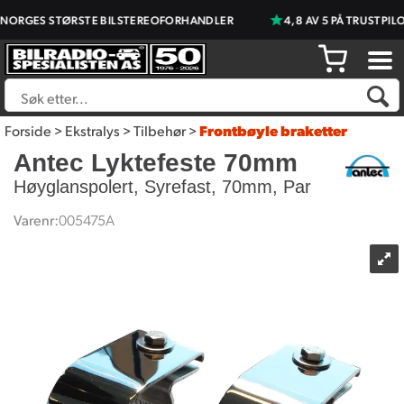
NORGES STØRSTE BILSTEREOFORHANDLER
4,8 AV 5 PÅ TRUSTPILO
Forside
>
Ekstralys
>
Tilbehør
>
Frontbøyle braketter
Antec Lyktefeste 70mm
Høyglanspolert, Syrefast, 70mm, Par
Varenr:
005475A