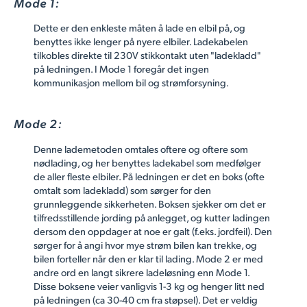
Mode 1:
Dette er den enkleste måten å lade en elbil på, og
benyttes ikke lenger på nyere elbiler. Ladekabelen
tilkobles direkte til 230V stikkontakt uten "ladekladd"
på ledningen. I Mode 1 foregår det ingen
kommunikasjon mellom bil og strømforsyning.
Mode 2:
Denne lademetoden omtales oftere og oftere som
nødlading, og her benyttes ladekabel som medfølger
de aller fleste elbiler. På ledningen er det en boks (ofte
omtalt som ladekladd) som sørger for den
grunnleggende sikkerheten. Boksen sjekker om det er
tilfredsstillende jording på anlegget, og kutter ladingen
dersom den oppdager at noe er galt (f.eks. jordfeil). Den
sørger for å angi hvor mye strøm bilen kan trekke, og
bilen forteller når den er klar til lading. Mode 2 er med
andre ord en langt sikrere ladeløsning enn Mode 1.
Disse boksene veier vanligvis 1-3 kg og henger litt ned
på ledningen (ca 30-40 cm fra støpsel). Det er veldig