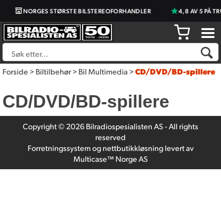
NORGES STØRSTE BILSTEREOFORHANDLER
4,8 AV 5 PÅ T
Forside
>
Biltilbehør
>
Bil Multimedia
>
CD/DVD/BD-spillere
CD/DVD/BD-spillere
Copyright © 2026 Bilradiospesialisten AS - All rights
reserved
Forretningssystem
og
nettbutikkløsning
levert av
Multicase™ Norge AS