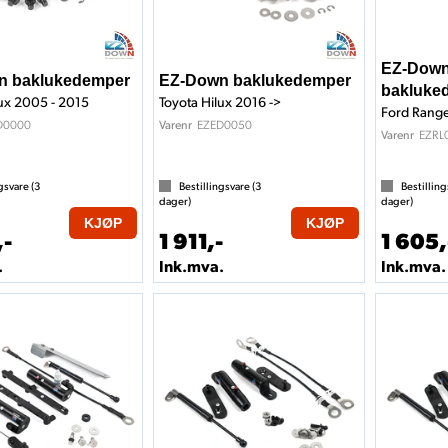
EZ-Down
n baklukedemper
EZ-Down baklukedemper
bakluke
lux 2005 - 2015
Toyota Hilux 2016 ->
Ford Range
D0000
EZED0050
Varenr
EZRL
Varenr
gsvare (
3
Bestillingsvare (
3
Bestilling
dager)
dager)
KJØP
KJØP
,-
1 911,-
1 605,
.
Ink.mva.
Ink.mva.