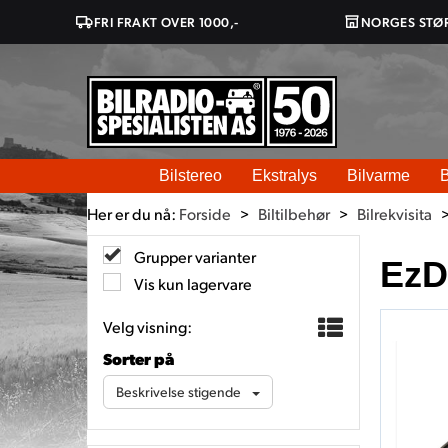
FRI FRAKT OVER 1000,-
NORGES STØ
Bilstereo
Ekstralys
Bilvarme
B
Her er du nå:
Forside
>
Biltilbehør
>
Bilrekvisita
Grupper varianter
EzD
Vis kun lagervare
Velg visning:
Sorter på
Beskrivelse stigende