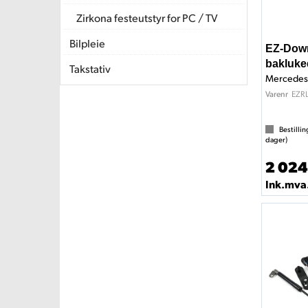
Zirkona festeutstyr for PC / TV
Bilpleie
EZ-Dow
bakluk
Takstativ
Mercedes 
EZR
Varenr
Bestillin
dager)
2 024
Ink.mva