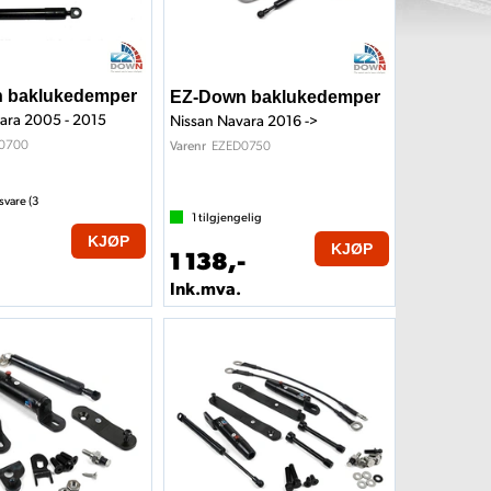
 baklukedemper
EZ-Down baklukedemper
ara 2005 - 2015
Nissan Navara 2016 ->
0700
EZED0750
Varenr
svare (
3
1
tilgjengelig
KJØP
KJØP
1 138,-
Ink.mva.