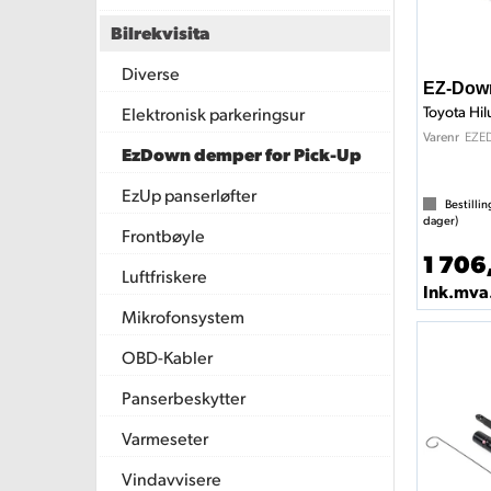
Bilrekvisita
Diverse
EZ-Dow
Toyota Hi
Elektronisk parkeringsur
EZE
Varenr
EzDown demper for Pick-Up
EzUp panserløfter
Bestillin
dager)
Frontbøyle
1 706
Luftfriskere
Ink.mva
Mikrofonsystem
OBD-Kabler
Panserbeskytter
Varmeseter
Vindavvisere