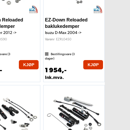
 Reloaded
EZ-Down Reloaded
demper
baklukedemper
r 2012 ->
Isuzu D-Max 2004 ->
0590
EZRL0450
Varenr
svare (
3
Bestillingsvare (
3
dager)
KJØP
KJØP
-
1 954,-
Ink.mva.