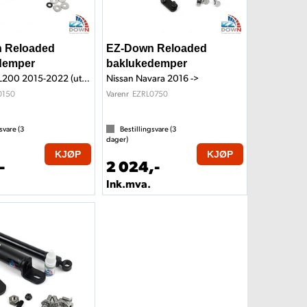
 Reloaded
EZ-Down Reloaded
demper
baklukedemper
Mitsubishi L200 2015-2022 (uten vaier)
Nissan Navara 2016 ->
0150
EZRL0750
Varenr
svare (
3
Bestillingsvare (
3
dager)
KJØP
KJØP
-
2 024,-
Ink.mva.