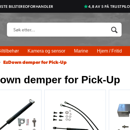
RSTE BILSTEREOFORHANDLER
4,8 AV 5 PÅ TRUSTPILO
iltilbehør
Kamera og sensor
Marine
Hjem / Fritid
>
EzDown demper for Pick-Up
own demper for Pick-Up