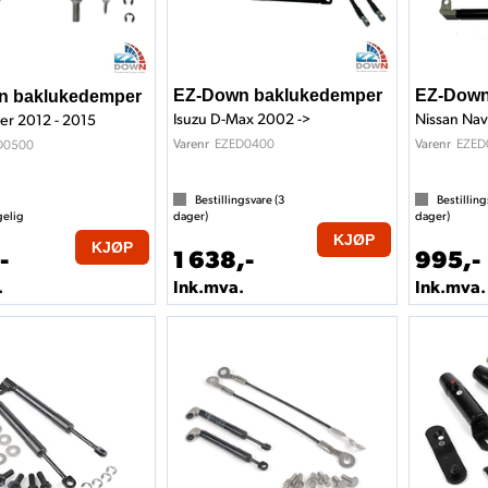
EZ-Down baklukedemper
EZ-Down
n baklukedemper
Isuzu D-Max 2002 ->
Nissan Nav
er 2012 - 2015
EZED0400
EZED
Varenr
Varenr
D0500
Bestillingsvare (
3
Bestilling
gelig
dager)
dager)
KJØP
KJØP
-
1 638,-
995,-
.
Ink.mva.
Ink.mva.