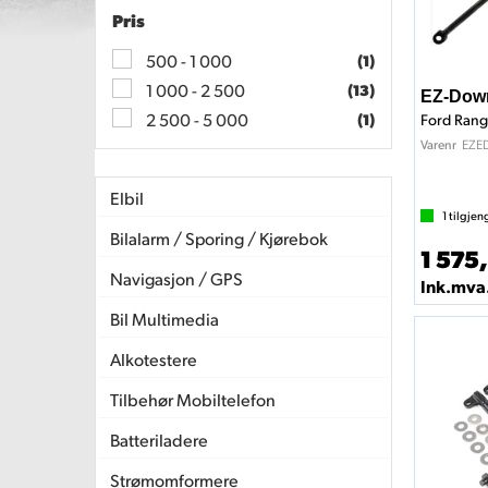
Pris
500 - 1 000
(1)
1 000 - 2 500
(13)
EZ-Dow
2 500 - 5 000
(1)
Ford Rang
EZE
Varenr
Elbil
1
tilgjen
Bilalarm / Sporing / Kjørebok
1 575,
Navigasjon / GPS
Ink.mva
Bil Multimedia
Alkotestere
Tilbehør Mobiltelefon
Batteriladere
Strømomformere