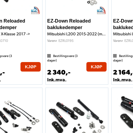
n Reloaded
EZ-Down Reloaded
EZ-Down
edemper
baklukedemper
bakluke
X-Klasse 2017 ->
Mitsubishi L200 2015-2022 (med vaier)
L0710
EZRL0195
EZRL
Varenr
Varenr
gsvare (
3
Bestillingsvare (
3
Bestilling
dager)
dager)
KJØP
KJØP
,-
2 340,-
2 164,
.
Ink.mva.
Ink.mva.