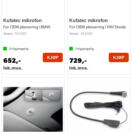
Kufatec mikrofon
Kufatec mikrofon
For OEM plassering i BMW
For OEM plassering i VW/Skoda
363385
363382
Varenr
Varenr
2
tilgjengelig
1
tilgjengelig
KJØP
KJØP
652,-
729,-
Ink.mva.
Ink.mva.