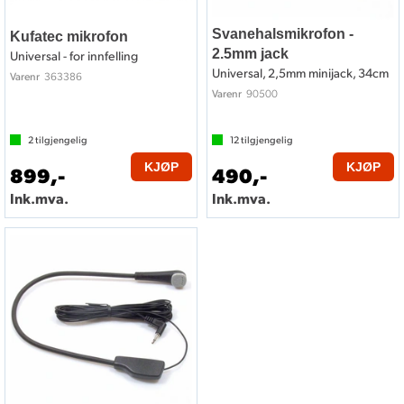
Svanehalsmikrofon -
Kufatec mikrofon
2.5mm jack
Universal - for innfelling
Universal, 2,5mm minijack, 34cm
363386
Varenr
90500
Varenr
2
tilgjengelig
12
tilgjengelig
KJØP
KJØP
899,-
490,-
Ink.mva.
Ink.mva.