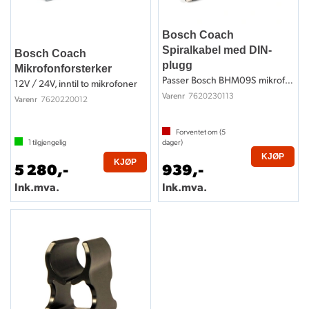
Bosch Coach
Spiralkabel med DIN-
Bosch Coach
plugg
Mikrofonforsterker
Passer Bosch BHM09S mikrofon
12V / 24V, inntil to mikrofoner
7620230113
Varenr
7620220012
Varenr
Forventet om (
5
1
tilgjengelig
dager)
KJØP
KJØP
5 280,-
939,-
Ink.mva.
Ink.mva.