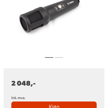
2 048,-
Ink.mva.
Kjøp