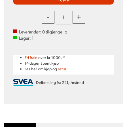
-
+
Leverandør:
0
tilgjengelig
Lager:
1
Fri frakt
over kr 1000,-*
14 dager åpent kjøp
Les her om kjøp og
retur
Delbetaling fra 221,-/måned