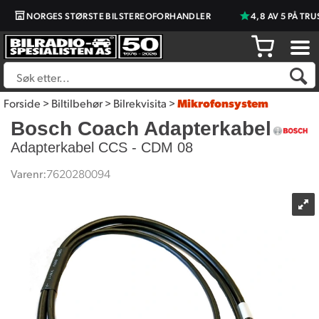
NORGES STØRSTE BILSTEREOFORHANDLER
4,8 AV 5 PÅ TRU
Forside
>
Biltilbehør
>
Bilrekvisita
>
Mikrofonsystem
Bosch Coach Adapterkabel
Adapterkabel CCS - CDM 08
Varenr:
7620280094