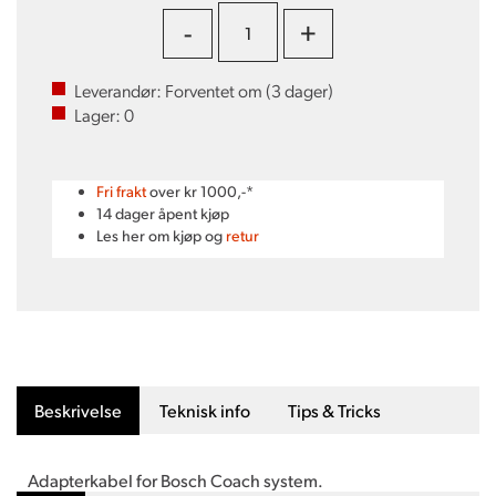
-
+
Leverandør:
Forventet om (
3
dager)
Lager:
0
Fri frakt
over kr 1000,-*
14 dager åpent kjøp
Les her om kjøp og
retur
Beskrivelse
Teknisk info
Tips & Tricks
Adapterkabel for Bosch Coach system.