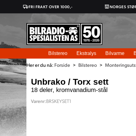
FRI FRAKT OVER 1000,-
NORGES STØ
Bilstereo
Ekstralys
Bilvarme
B
Her er du nå:
Forside
>
Bilstereo
>
Monteringsutst
Unbrako / Torx sett
18 deler, kromvanadium-stål
Varenr:
BRSKEYSET1