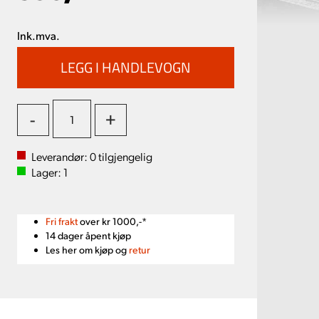
Ink.mva.
-
+
Leverandør:
0
tilgjengelig
Lager:
1
Fri frakt
over kr 1000,-*
14 dager åpent kjøp
Les her om kjøp og
retur