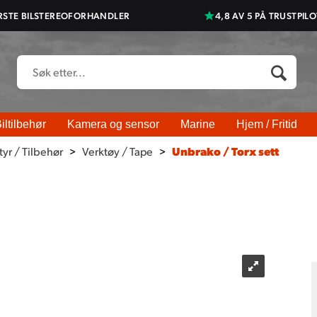
RSTE BILSTEREOFORHANDLER
4,8 AV 5 PÅ TRUSTPILO
iltilbehør
Kamera og sensor
Marine
Hjem / Fritid
yr / Tilbehør
>
Verktøy / Tape
>
Unbrako / Torx sett