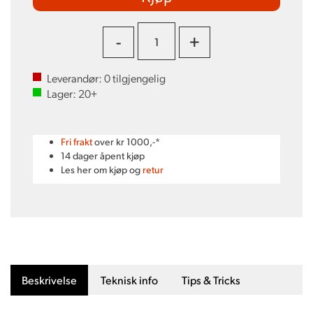
-
+
Leverandør:
0
tilgjengelig
Lager:
20+
Fri frakt
over kr 1000,-*
14 dager åpent kjøp
Les her om kjøp og
retur
Beskrivelse
Teknisk info
Tips & Tricks