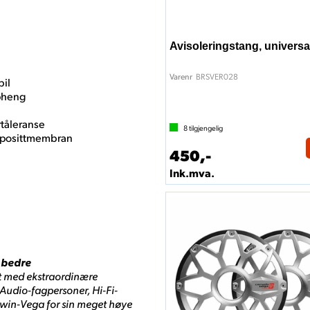
Avisoleringstang, universa
BRSVER028
Varenr
bil
pheng
tåleranse
8
tilgjengelig
omposittmembran
450,-
Ink.mva.
g bedre
t med ekstraordinære
Audio-fagpersoner, Hi-Fi-
rwin-Vega for sin meget høye