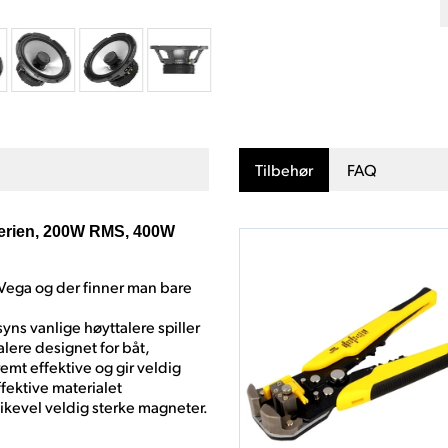
Tilbehør
FAQ
serien, 200W RMS, 400W
 Vega og der finner man bare
yns vanlige høyttalere spiller
alere designet for båt,
emt effektive og gir veldig
fektive materialet
kevel veldig sterke magneter.