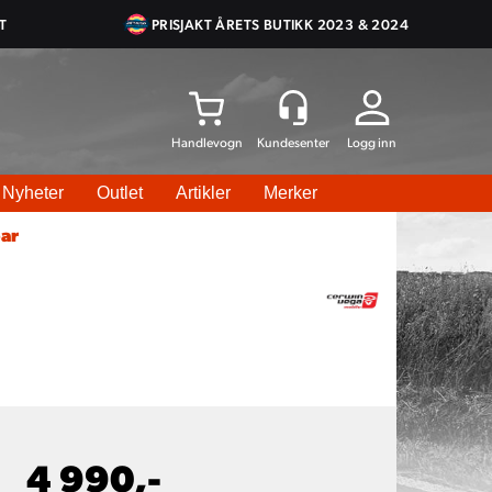
T
PRISJAKT ÅRETS BUTIKK 2023 & 2024
Logg inn
Nyheter
Outlet
Artikler
Merker
ar
4 990,-