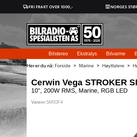
FRI FRAKT OVER 1000,-
NORGES STØ
Bilstereo
Ekstralys
Bilvarme
B
Her er du nå:
Forside
>
Marine
>
Høyttalere
>
H
Cerwin Vega STROKER SM
10", 200W RMS, Marine, RGB LED
Varenr:
SM10F4