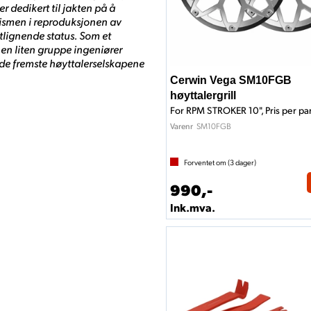
er dedikert til jakten på å
ismen i reproduksjonen av
tlignende status. Som et
 en liten gruppe ingeniører
 de fremste høyttalerselskapene
Cerwin Vega SM10FGB
høyttalergrill
For RPM STROKER 10", Pris per par
SM10FGB
Varenr
Forventet om (
3
dager)
990,-
Ink.mva.