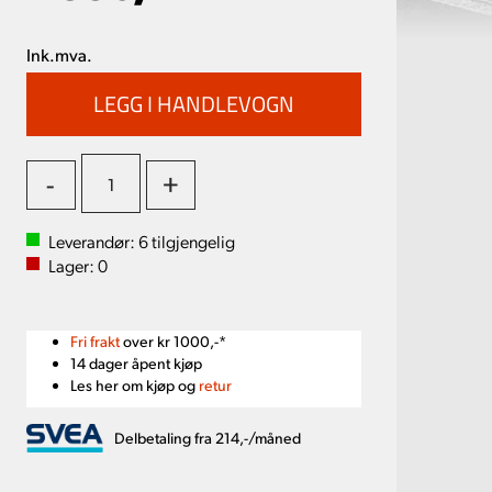
Ink.mva.
-
+
Leverandør:
6
tilgjengelig
Lager:
0
Fri frakt
over kr 1000,-*
14 dager åpent kjøp
Les her om kjøp og
retur
Delbetaling fra 214,-/måned