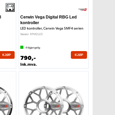
l
Cerwin Vega Digital RBG Led
kontroller
LED kontroller, Cerwin Vega SMF4 serien
RPMDLED
Varenr
4
tilgjengelig
KJØP
KJØP
790,-
Ink.mva.