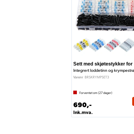
Sett med skjøtestykker for
Integrert loddetinn og krympest
BRSKRYMPSET3
Varenr
Forventet om (
27
dager)
690,-
Ink.mva.