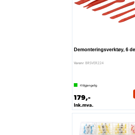
Demonteringsverktøy, 6 de
BRSVER224
Varenr
4
tilgjengelig
179,-
Ink.mva.