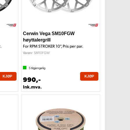
Cerwin Vega SM10FGW
høyttalergrill
.
For RPM STROKER 10", Pris per par.
SM10FGW
Varenr
5
tilgjengelig
KJØP
KJØP
990,-
Ink.mva.