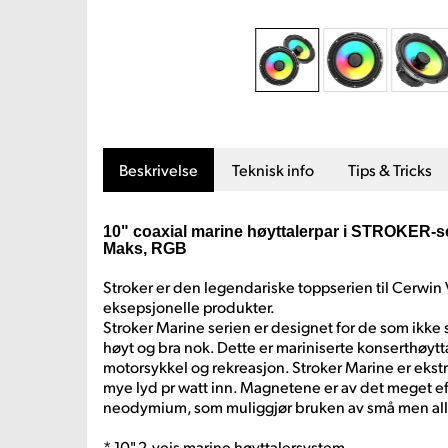
Beskrivelse
Teknisk info
Tips & Tricks
10" coaxial marine høyttalerpar i STROKER-
Maks, RGB
Stroker er den legendariske toppserien til Cerwin
eksepsjonelle produkter.
Stroker Marine serien er designet for de som ikke s
høyt og bra nok. Dette er mariniserte konserthøytt
motorsykkel og rekreasjon. Stroker Marine er ekstr
mye lyd pr watt inn. Magnetene er av det meget ef
neodymium, som muliggjør bruken av små men alli
* 10" 2-veis marine høyttalersystem