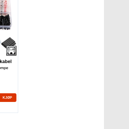
 kabel
rømpe
KJØP