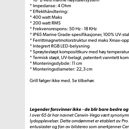
* Impedanse: 4 Ohm
* Effekthåndtering:
* 400 watt Maks
* 200 watt RMS
* Frekvensrespons: 50 Hz - 18 KHz
* IP65 Marine Grade-spesifikasjoner, 100% UV-sta
* Ferrittmagnetmotorstruktur med maks Xmax-op
* Integrert RGB LED-belysning
* Sprøytestøpt komposittkurv med høy temperatur
* Termisk støpt, UV-belagt, patentert vanntett k
* Monteringsdybde: 11 cm
* Monteringsdiameter: 22,3 cm
Grill følger ikke med. Se tilbehør.
Legender forsvinner ikke - de blir bare bedre o
I over 65 år har navnet Cerwin-Vega vært synonym
lydopplevelser. Dette omdømmet er etablert av Pro 
entusiaster og fan av bilstereo som anerkjenner Ce