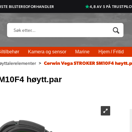
RSTE BILSTEREOFORHANDLER
4,8 AV 5 PÅ TRUSTPILO
iltilbehør
Kamera og sensor
Marine
Hjem / Fritid
øyttalerelementer
>
Cerwin Vega STROKER SM10F4 høytt.p
10F4 høytt.par