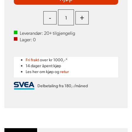
-
+
Leverandør:
20+
tilgjengelig
Lager:
0
Fri frakt
over kr 1000,-*
14 dager åpent kjøp
Les her om kjøp og
retur
Delbetaling fra 180,-/måned