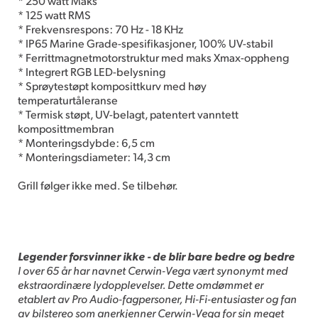
* 250 watt Maks
* 125 watt RMS
* Frekvensrespons: 70 Hz - 18 KHz
* IP65 Marine Grade-spesifikasjoner, 100% UV-stabil
* Ferrittmagnetmotorstruktur med maks Xmax-oppheng
* Integrert RGB LED-belysning
* Sprøytestøpt komposittkurv med høy
temperaturtåleranse
* Termisk støpt, UV-belagt, patentert vanntett
komposittmembran
* Monteringsdybde: 6,5 cm
* Monteringsdiameter: 14,3 cm
Grill følger ikke med. Se tilbehør.
Legender forsvinner ikke - de blir bare bedre og bedre
I over 65 år har navnet Cerwin-Vega vært synonymt med
ekstraordinære lydopplevelser. Dette omdømmet er
etablert av Pro Audio-fagpersoner, Hi-Fi-entusiaster og fan
av bilstereo som anerkjenner Cerwin-Vega for sin meget