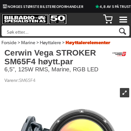
NORGES STØRSTE BILSTEREOFORHANDLER
4,8 AV 5 PÅ TRUSTP
Forside
>
Marine
>
Høyttalere
>
Høyttalerelementer
Cerwin Vega STROKER
SM65F4 høytt.par
6,5", 125W RMS, Marine, RGB LED
Varenr:
SM65F4