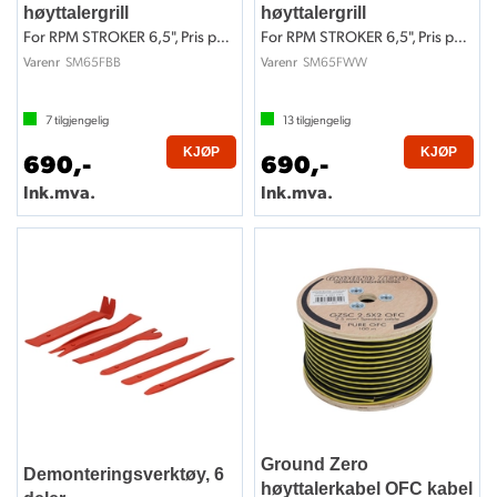
høyttalergrill
høyttalergrill
For RPM STROKER 6,5", Pris per par.
For RPM STROKER 6,5", Pris per par.
SM65FBB
SM65FWW
Varenr
Varenr
7
tilgjengelig
13
tilgjengelig
KJØP
KJØP
690,-
690,-
Ink.mva.
Ink.mva.
Ground Zero
Demonteringsverktøy, 6
høyttalerkabel OFC kabel