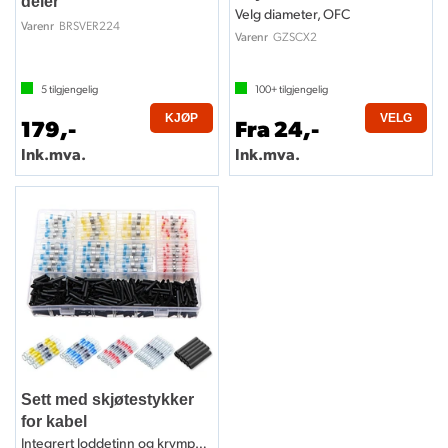
deler
Velg diameter, OFC
BRSVER224
Varenr
GZSCX2
Varenr
5
tilgjengelig
100+
tilgjengelig
KJØP
VELG
179,-
Fra 24,-
Ink.mva.
Ink.mva.
Sett med skjøtestykker
for kabel
Integrert loddetinn og krympestrømpe