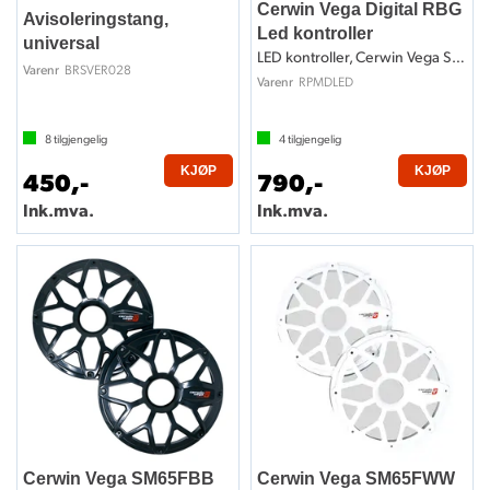
Cerwin Vega Digital RBG
Avisoleringstang,
Led kontroller
universal
LED kontroller, Cerwin Vega SMF4 serien
BRSVER028
Varenr
RPMDLED
Varenr
8
tilgjengelig
4
tilgjengelig
KJØP
KJØP
450,-
790,-
Ink.mva.
Ink.mva.
Cerwin Vega SM65FBB
Cerwin Vega SM65FWW