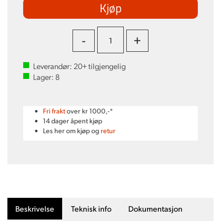
Kjøp
-
+
Leverandør:
20+
tilgjengelig
Lager:
8
Fri frakt
over kr 1000,-*
14 dager åpent kjøp
Les her om kjøp og
retur
Beskrivelse
Teknisk info
Dokumentasjon