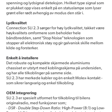
spenning og lydsignal deteksjon. Hvilket type signal som
er plukket opp vises enkelt på en statuslampe som lyser
grønt eller rødt avhengig av modus den står i.
Lydkvalitet
Connection SLI 2.3 sørger for høy lydkvalitet, takket være
høykvalitets omformere som beholder hele
båndbredden, samt "Stop Noise" teknologien som
stopper all elektronisk støy og gir galvanisk skille mellom
kilde og forsterker.
Enkelt å installere
Det robuste og kompakte skjermede aluminiums
chassiset er utstyrt med koblingsskjema på undersiden,
og har alle tilkoblinger på samme side.
SLI 2.3 har merkede kabler og èn enkelt Molex-kontakt -
som sikrer langvarig og enkel tilkobling
OEM integrering
SLI 2.3 er spesielt utformet for tilkobling til bilens
originalradio, med funksjoner som;
- DSR - Double Step-Down Ratio:
High-Power (8:1) og Low-