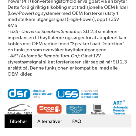
Power (4:1) konverteringsforhold er valgbart via en bryter.
Dette for å gi riktig tilkobling mot tradisjonelle OEM kilder
(Low-Power) og systemer med OEM forsterker utstyrt
med sterkere utgangssignal (High-Power), opp til 35V
RMS
- USS - Universal Speakers Simulator:
SLI 2.3 simulerer
impedansen til høyttalerne og sørger for at adapteret kan
kobles mot OEM radioer med "Speaker Load Detection" -
en funksjon som overvåker høyttalerutgangene.
- ART (Automatic Remote Turn-On):
Gir et 12V
styrestrømsignal slik at forsterkeren slår seg på når SLI 2.3
er slått på. Denne funksjonen er kompatibel med alle
OEM kilder.
Tilbehør
Alternativer
FAQ