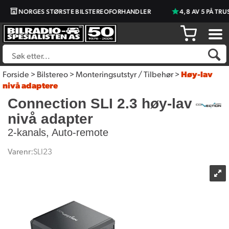
NORGES STØRSTE BILSTEREOFORHANDLER
4,8 AV 5 PÅ TRUS
Forside
>
Bilstereo
>
Monteringsutstyr / Tilbehør
>
Høy-lav
nivå adaptere
Connection SLI 2.3 høy-lav
nivå adapter
2-kanals, Auto-remote
Varenr:
SLI23