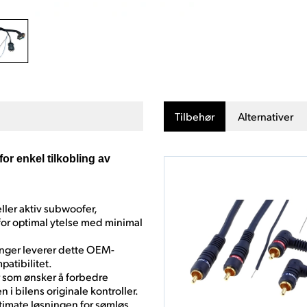
Tilbehør
Alternativer
or enkel tilkobling av
ller aktiv subwoofer,
for optimal ytelse med minimal
nger leverer dette OEM-
patibilitet.
r som ønsker å forbedre
 i bilens originale kontroller.
timate løsningen for sømløs