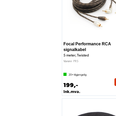
Focal Performance RCA
signalkabel
5 meter, Twisted
PR5
Varenr
20+
tilgjengelig
199,-
Ink.mva.