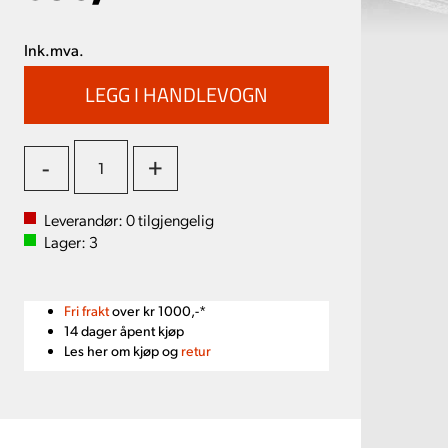
Ink.mva.
-
+
Leverandør:
0
tilgjengelig
Lager:
3
Fri frakt
over kr 1000,-*
14 dager åpent kjøp
Les her om kjøp og
retur