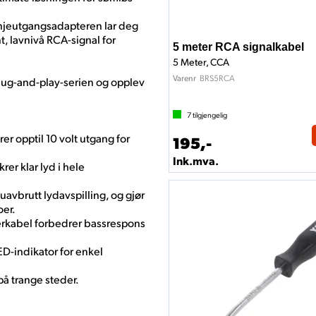
injeutgangsadapteren lar deg
t, lavnivå RCA-signal for
5 meter RCA signalkabel
5 Meter, CCA
BRS5RCA
Varenr
ug-and-play-serien og opplev
7
tilgjengelig
er opptil 10 volt utgang for
195,-
Ink.mva.
rer klar lyd i hele
vbrutt lydavspilling, og gjør
oer.
erkabel forbedrer bassrespons
ED-indikator for enkel
på trange steder.