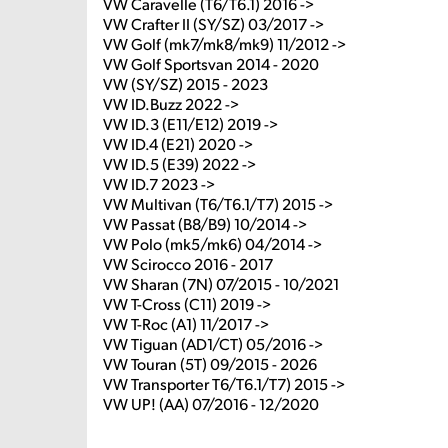
VW Caravelle (T6/T6.1) 2016 ->
VW Crafter II (SY/SZ) 03/2017 ->
VW Golf (mk7/mk8/mk9) 11/2012 ->
VW Golf Sportsvan 2014 - 2020
VW (SY/SZ) 2015 - 2023
VW ID.Buzz 2022 ->
VW ID.3 (E11/E12) 2019 ->
VW ID.4 (E21) 2020 ->
VW ID.5 (E39) 2022 ->
VW ID.7 2023 ->
VW Multivan (T6/T6.1/T7) 2015 ->
VW Passat (B8/B9) 10/2014 ->
VW Polo (mk5/mk6) 04/2014 ->
VW Scirocco 2016 - 2017
VW Sharan (7N) 07/2015 - 10/2021
VW T-Cross (C11) 2019 ->
VW T-Roc (A1) 11/2017 ->
VW Tiguan (AD1/CT) 05/2016 ->
VW Touran (5T) 09/2015 - 2026
VW Transporter T6/T6.1/T7) 2015 ->
VW UP! (AA) 07/2016 - 12/2020