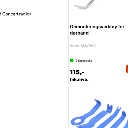
d Concert radio)
Demonteringsverktøy for
dørpanel
BRSVER02
Varenr
9
tilgjengelig
115,-
Ink.mva.