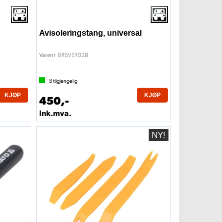
Avisoleringstang, universal
BRSVER028
Varenr
8
tilgjengelig
KJØP
KJØP
450,-
Ink.mva.