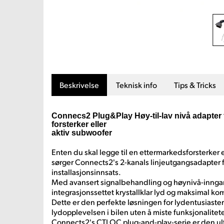
Beskrivelse
Teknisk info
Tips & Tricks
Connecs2 Plug&Play Høy-til-lav nivå adapter f
forsterker eller
aktiv subwoofer
Enten du skal legge til en ettermarkedsforsterker e
sørger Connects2's 2-kanals linjeutgangsadapter 
installasjonsinnsats.
Med avansert signalbehandling og høynivå-innga
integrasjonssettet krystallklar lyd og maksimal kom
Dette er den perfekte løsningen for lydentusiaste
lydopplevelsen i bilen uten å miste funksjonaliteten
Connects2's CTLOC plug-and-play-serie er den ul