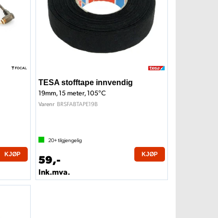
TESA stofftape innvendig
19mm, 15 meter, 105°C
BRSFABTAPE19B
Varenr
20+
tilgjengelig
KJØP
KJØP
59,-
Ink.mva.