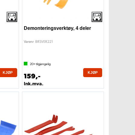
Demonteringsverktøy, 4 deler
BRSVER221
Varenr
20+
tilgjengelig
KJØP
KJØP
159,-
Ink.mva.