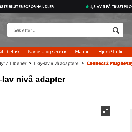
RSTE BILSTEREOFORHANDLER
4,8 AV 5 PÅ TRUSTPILO
iltilbehør
Kamera og sensor
Marine
Hjem / Fritid
yr / Tilbehør
>
Høy-lav nivå adaptere
>
Connecs2 Plug&Play
lav nivå adapter