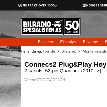
FRI FRAKT OVER 1000,-
NORGES STØ
Bilstereo
Ekstralys
Bilvarme
B
Her er du nå:
Forside
>
Bilstereo
>
Monteringsutst
Connecs2 Plug&Play Høy-
2-kanals, 52-pin Quadlock (2010-->)
Varenr:
CTLOCVAG22CH