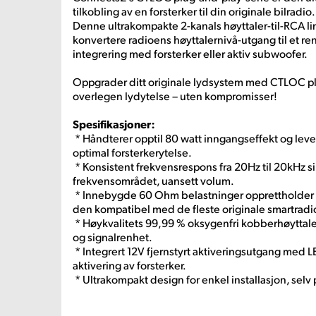
tilkobling av en forsterker til din originale bilradio.
Denne ultrakompakte 2-kanals høyttaler-til-RCA l
konvertere radioens høyttalernivå-utgang til et ren
integrering med forsterker eller aktiv subwoofer.
Oppgrader ditt originale lydsystem med CTLOC pl
overlegen lydytelse – uten kompromisser!
Spesifikasjoner:
* Håndterer opptil 80 watt inngangseffekt og lever
optimal forsterkerytelse.
* Konsistent frekvensrespons fra 20Hz til 20kHz sik
frekvensområdet, uansett volum.
* Innebygde 60 Ohm belastninger opprettholder ua
den kompatibel med de fleste originale smartradi
* Høykvalitets 99,99 % oksygenfri kobberhøyttal
og signalrenhet.
* Integrert 12V fjernstyrt aktiveringsutgang med L
aktivering av forsterker.
* Ultrakompakt design for enkel installasjon, selv 