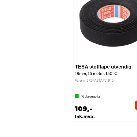
TESA stofftape utvendig
19mm, 15 meter. 150°C
BRSFABTAPE1915
Varenr
16
tilgjengelig
109,-
Ink.mva.