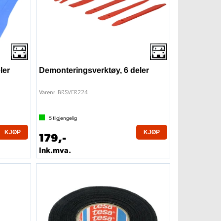
ler
Demonteringsverktøy, 6 deler
BRSVER224
Varenr
5
tilgjengelig
KJØP
KJØP
179,-
Ink.mva.