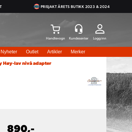
T
PRISJAKT ÅRETS BUTIKK 2023 & 2024
Logg inn
Nyheter
Outlet
Artikler
Merker
 Høy-lav nivå adapter
890,-