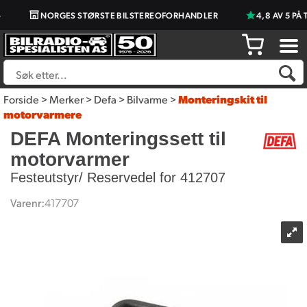
NORGES STØRSTE BILSTEREOFORHANDLER
4,8 AV 5 PÅ 
Forside
>
Merker
>
Defa
>
Bilvarme
>
Monteringskit til
motorvarmere
DEFA Monteringssett til
motorvarmer
Festeutstyr/ Reservedel for 412707
Varenr:
417707