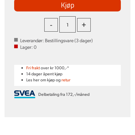
Kjøp
-
+
Leverandør:
Bestillingsvare (
3
dager)
Lager:
0
Fri frakt
over kr 1000,-*
14 dager åpent kjøp
Les her om kjøp og
retur
Delbetaling fra 172,-/måned