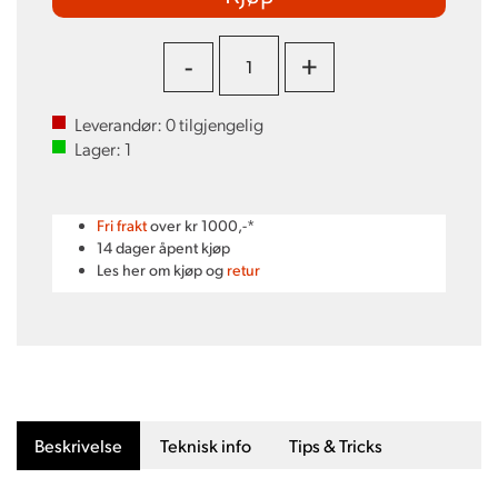
-
+
Leverandør:
0
tilgjengelig
Lager:
1
Fri frakt
over kr 1000,-*
14 dager åpent kjøp
Les her om kjøp og
retur
Beskrivelse
Teknisk info
Tips & Tricks