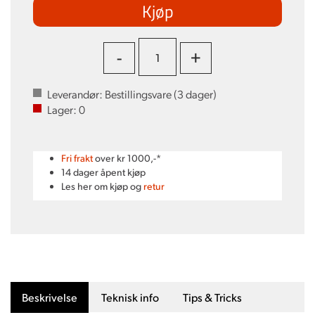
Kjøp
-
+
Leverandør:
Bestillingsvare (
3
dager)
Lager:
0
Fri frakt
over kr 1000,-*
14 dager åpent kjøp
Les her om kjøp og
retur
Beskrivelse
Teknisk info
Tips & Tricks