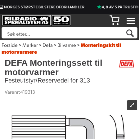
NORGES STØRSTE BILSTEREOFORHANDLER
4,8 AV 5 PÅ TRUSTPI
Forside
>
Merker
>
Defa
>
Bilvarme
>
Monteringskit til
motorvarmere
DEFA Monteringssett til
motorvarmer
Festeutstyr/Reservedel for 313
Varenr:
419313