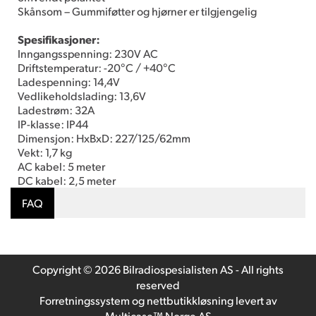
Skånsom – Gummiføtter og hjørner er tilgjengelig
Spesifikasjoner:
Inngangsspenning: 230V AC
Driftstemperatur: -20°C / +40°C
Ladespenning: 14,4V
Vedlikeholdslading: 13,6V
Ladestrøm: 32A
IP-klasse: IP44
Dimensjon: HxBxD: 227/125/62mm
Vekt: 1,7 kg
AC kabel: 5 meter
DC kabel: 2,5 meter
FAQ
Copyright © 2026 Bilradiospesialisten AS - All rights
reserved
Forretningssystem
og
nettbutikkløsning
levert av
Multicase™ Norge AS