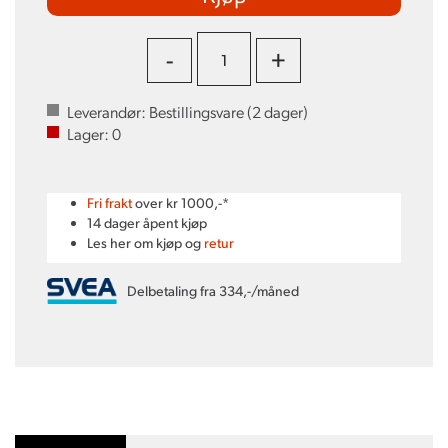
-
+
Leverandør:
Bestillingsvare (
2
dager)
Lager:
0
Fri frakt
over kr 1000,-*
14 dager åpent kjøp
Les her om kjøp og
retur
Delbetaling fra 334,-/måned