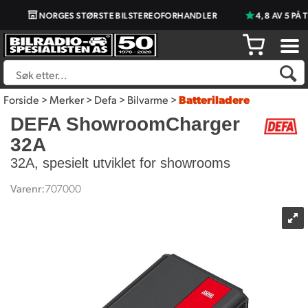
NORGES STØRSTE BILSTEREOFORHANDLER
4,8 AV 5 PÅ T
Forside
>
Merker
>
Defa
>
Bilvarme
>
Batteriladere
DEFA ShowroomCharger
32A
32A, spesielt utviklet for showrooms
Varenr:
707000