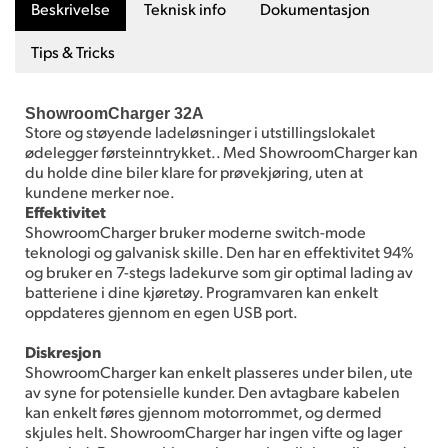
Beskrivelse
Teknisk info
Dokumentasjon
Tips & Tricks
ShowroomCharger 32A
Store og støyende ladeløsninger i utstillingslokalet
ødelegger førsteinntrykket.. Med ShowroomCharger kan
du holde dine biler klare for prøvekjøring, uten at
kundene merker noe.
Effektivitet
ShowroomCharger bruker moderne switch-mode
teknologi og galvanisk skille. Den har en effektivitet 94%
og bruker en 7-stegs ladekurve som gir optimal lading av
batteriene i dine kjøretøy. Programvaren kan enkelt
oppdateres gjennom en egen USB port.
Diskresjon
ShowroomCharger kan enkelt plasseres under bilen, ute
av syne for potensielle kunder. Den avtagbare kabelen
kan enkelt føres gjennom motorrommet, og dermed
skjules helt. ShowroomCharger har ingen vifte og lager