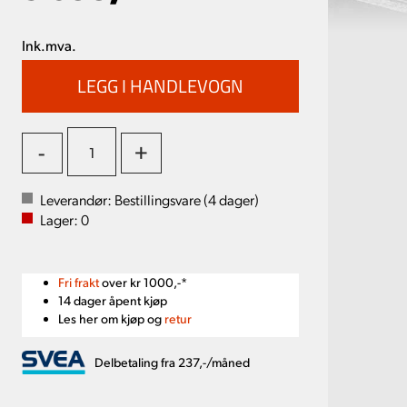
Ink.mva.
-
+
Leverandør:
Bestillingsvare (
4
dager)
Lager:
0
Fri frakt
over kr 1000,-*
14 dager åpent kjøp
Les her om kjøp og
retur
Delbetaling fra 237,-/måned