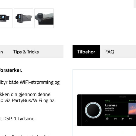
on
Tips & Tricks
Tilbehør
FAQ
orsterker.
tilbyr både WiFi-strømming og
sikken din gjennom denne
70 via PartyBus/WiFi og ha
t DSP. 1 Lydsone.