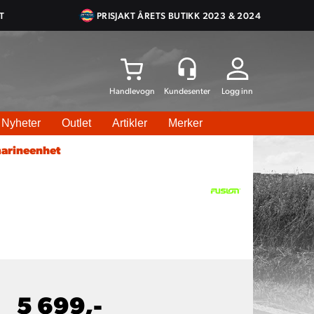
T
PRISJAKT ÅRETS BUTIKK 2023 & 2024
Logg inn
Nyheter
Outlet
Artikler
Merker
arineenhet
5 699,-