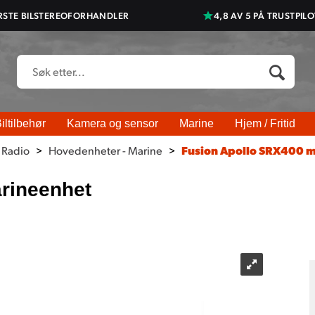
RSTE BILSTEREOFORHANDLER
4,8 AV 5 PÅ TRUSTPILO
iltilbehør
Kamera og sensor
Marine
Hjem / Fritid
 Radio
>
Hovedenheter - Marine
>
Fusion Apollo SRX400 m
rineenhet