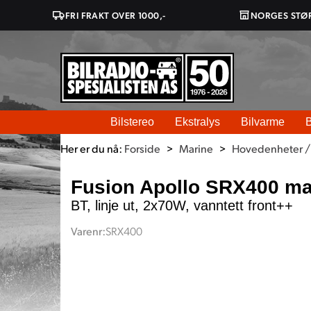
FRI FRAKT OVER 1000,-
NORGES STØ
Bilstereo
Ekstralys
Bilvarme
B
Her er du nå:
Forside
>
Marine
>
Hovedenheter /
Fusion Apollo SRX400 ma
BT, linje ut, 2x70W, vanntett front++
Varenr:
SRX400