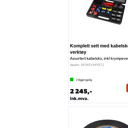
Komplett sett med kabelsk
verktøy
Assortert kabelsko, inkl krympev
BRSKRYMPSET2
Varenr
2
tilgjengelig
2 245,-
Ink.mva.