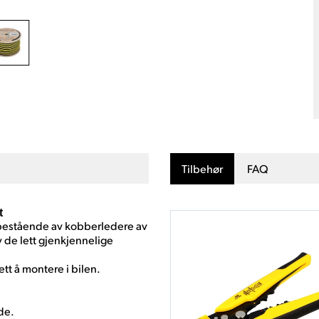
Tilbehør
FAQ
t
 bestående av kobberledere av
v de lett gjenkjennelige
tt å montere i bilen.
de.