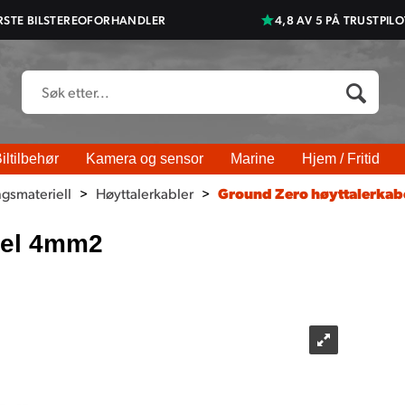
RSTE BILSTEREOFORHANDLER
4,8 AV 5 PÅ TRUSTPILO
iltilbehør
Kamera og sensor
Marine
Hjem / Fritid
ngsmateriell
>
Høyttalerkabler
>
Ground Zero høyttalerka
bel 4mm2