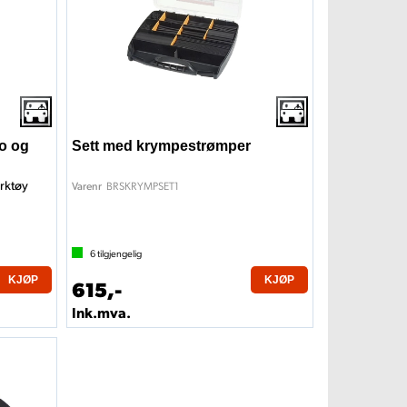
o og
Sett med krympestrømper
erktøy
BRSKRYMPSET1
Varenr
6
tilgjengelig
KJØP
KJØP
615,-
Ink.mva.