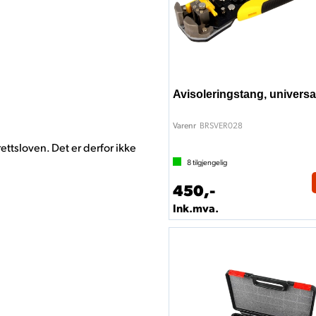
Avisoleringstang, universa
BRSVER028
Varenr
ettsloven. Det er derfor ikke
8
tilgjengelig
450,-
Ink.mva.