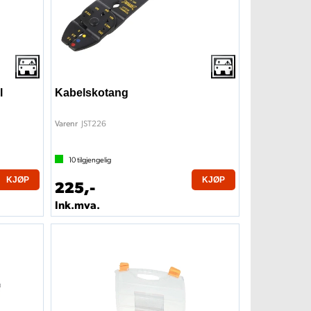
l
Kabelskotang
JST226
Varenr
10
tilgjengelig
KJØP
KJØP
225,-
Ink.mva.