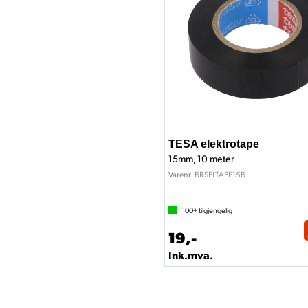
TESA elektrotape
15mm, 10 meter
BRSELTAPE15B
Varenr
100+
tilgjengelig
19,-
Ink.mva.