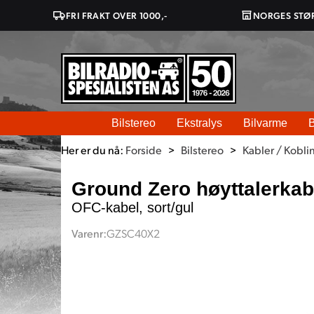
FRI FRAKT OVER 1000,-
NORGES STØ
Bilstereo
Ekstralys
Bilvarme
B
Her er du nå:
Forside
>
Bilstereo
>
Kabler / Kobli
Ground Zero høyttalerka
OFC-kabel, sort/gul
Varenr:
GZSC40X2