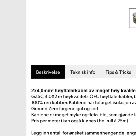
Beskrivelse
Teknisk info
Tips & Tricks
2x4,0mm² høyttalerkabel av meget høy kvalite
GZSC 4.0X2 er høykvalitets OFC høyttalerkabler,
100% ren kobber. Kablene har tofarget isolasjon a
Ground Zero fargene gul og sort.
Kablene er meget myke og fleksible, som gjør de le
Pris per meter (kan også kjøpes i hel rull à 75m)
Legg inn antall for ønsket sammenhengende leng