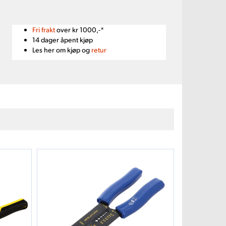
Fri frakt
over kr 1000,-*
14 dager åpent kjøp
Les her om kjøp og
retur