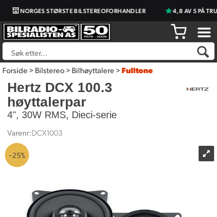
NORGES STØRSTE BILSTEREOFORHANDLER
4,8 AV 5 PÅ TRU
Forside
>
Bilstereo
>
Bilhøyttalere
>
Fulltone
Hertz DCX 100.3
høyttalerpar
4", 30W RMS, Dieci-serie
Varenr:
DCX1003
25%