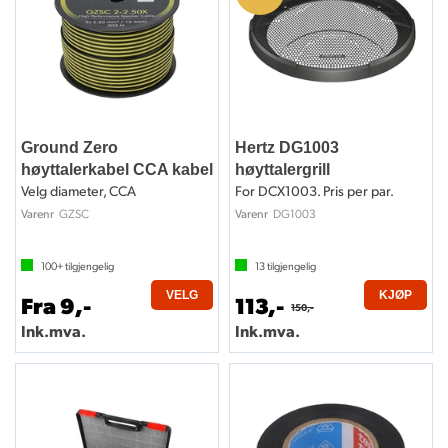
Ground Zero
Hertz DG1003
høyttalerkabel CCA kabel
høyttalergrill
Velg diameter, CCA
For DCX1003. Pris per par.
GZSC
DG1003
Varenr
Varenr
100+
tilgjengelig
13
tilgjengelig
VELG
KJØP
Fra 9,-
113,-
150,-
Ink.mva.
Ink.mva.