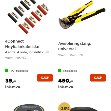
4Connect
Avisoleringstang,
Høyttalerkabelsko
universal
4 sorte, 4 røde, for inntil 2.5mm2 kabel
BRSVER028
Varenr
4690752
Varenr
100+
tilgjengelig
8
tilgjengelig
KJØP
KJØP
35,-
450,-
Ink.mva.
Ink.mva.
25%