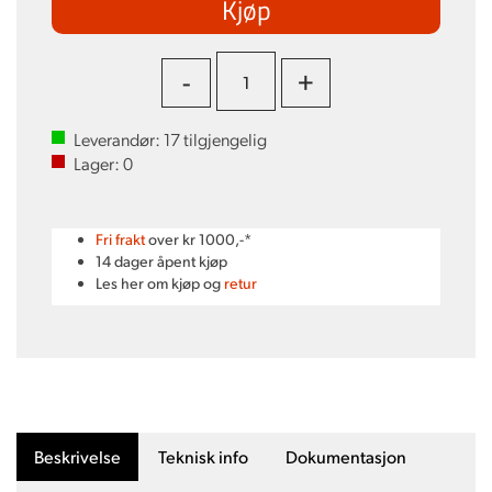
Kjøp
-
+
Leverandør:
17
tilgjengelig
Lager:
0
Fri frakt
over kr 1000,-*
14 dager åpent kjøp
Les her om kjøp og
retur
Beskrivelse
Teknisk info
Dokumentasjon