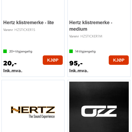
Hertz klistremerke - lite
Hertz klistremerke -
medium
HZSTICKER1S
Varenr
HZSTICKER1M
Varenr
20+
tilgjengelig
14
tilgjengelig
KJØP
KJØP
20,-
95,-
Ink.mva.
Ink.mva.