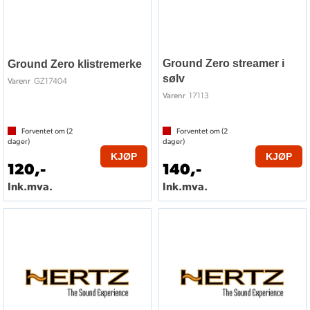
Ground Zero streamer i
Ground Zero klistremerke
sølv
GZ17404
Varenr
17113
Varenr
Forventet om (
2
Forventet om (
2
dager)
dager)
KJØP
KJØP
120,-
140,-
Ink.mva.
Ink.mva.