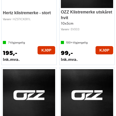
OZZ Klistremerke utskåret
Hertz klistremerke - stort
hvit
HZSTICKER1L
Varenr
10x5cm
EV003
Varenr
7
tilgjengelig
100+
tilgjengelig
KJØP
KJØP
195,-
99,-
Ink.mva.
Ink.mva.