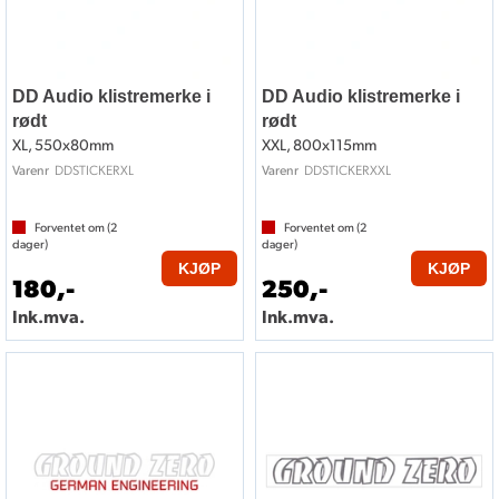
DD Audio klistremerke i
DD Audio klistremerke i
rødt
rødt
XL, 550x80mm
XXL, 800x115mm
DDSTICKERXL
DDSTICKERXXL
Varenr
Varenr
Forventet om (
2
Forventet om (
2
dager)
dager)
KJØP
KJØP
180,-
250,-
Ink.mva.
Ink.mva.