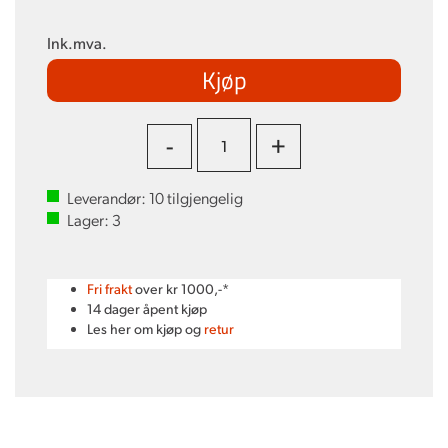
Ink.mva.
Kjøp
-
+
Leverandør:
10
tilgjengelig
Lager:
3
Fri frakt
over kr 1000,-*
14 dager åpent kjøp
Les her om kjøp og
retur