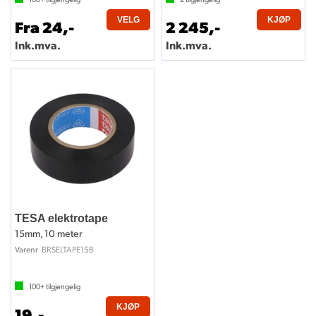
VELG
KJØP
Fra 24,-
2 245,-
Ink.mva.
Ink.mva.
TESA elektrotape
15mm, 10 meter
BRSELTAPE15B
Varenr
100+
tilgjengelig
KJØP
19,-