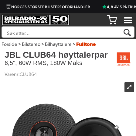
NORGES STØRSTE BILSTEREOFORHANDLER
4,8 AV 5 PÅ TRUST
Forside
>
Bilstereo
>
Bilhøyttalere
>
Fulltone
JBL CLUB64 høyttalerpar
6,5", 60W RMS, 180W Maks
Varenr:
CLUB64