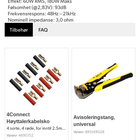
Effekt: 60W RMS, 180W Maks
Følsomhet (@2,83V): 93dB
Frekvensrespons: 48Hz – 21kHz
Nominell impedanse: 3,0 ohm
Tilbehør
FAQ
4Connect
Avisoleringstang,
Høyttalerkabelsko
universal
4 sorte, 4 røde, for inntil 2.5mm2 kabel
BRSVER028
Varenr
4690752
Varenr