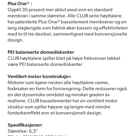
Plus One® :
Opptil 30 prosent mer aktivt areal enn en standard
membran i samme størrelse. Alle CLUB serie høyttalere
har patenterte Plus One® basselement membraner og en
lang slaglengde som faktisk øker bassen og effektiviteten
med to til tre desibel, sammenlignet med konvensjonelle
design.
PEI balanserte domediskanter
CLUB høyttalere spiller klart på høye frekvenser takket
være PEI balanserte domediskanter
Ventilert motor konstruksjo
n
Motorer som kjører nesten alle høyttalere varme,
forårsaker en form for forvrengning. Dette reduserer også
en det dynamiske området og minsker graden av
realisme. CLUB basselementer har en ventilert motor
struktur som spiller høyere og lengre med mindre
forsterkereffekt enn et konvensjonelt design.
Spesifikasjoner:
Størrelse: 6,5"