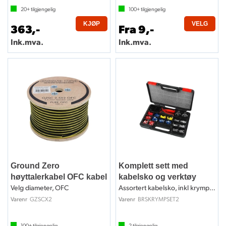
20+
tilgjengelig
100+
tilgjengelig
KJØP
VELG
363,-
Fra 9,-
Ink.mva.
Ink.mva.
Ground Zero
Komplett sett med
høyttalerkabel OFC kabel
kabelsko og verktøy
Velg diameter, OFC
Assortert kabelsko, inkl krympeverktøy
GZSCX2
BRSKRYMPSET2
Varenr
Varenr
100+
tilgjengelig
2
tilgjengelig