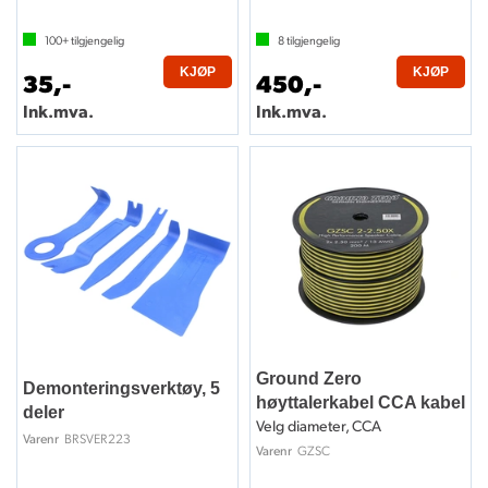
100+
tilgjengelig
8
tilgjengelig
KJØP
KJØP
35,-
450,-
Ink.mva.
Ink.mva.
Ground Zero
Demonteringsverktøy, 5
høyttalerkabel CCA kabel
deler
Velg diameter, CCA
BRSVER223
Varenr
GZSC
Varenr