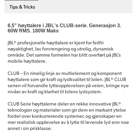
Tips & Tricks
6,5" høyttalere i JBL's CLUB-serie. Generasjon 3.
60W RMS. 180W Maks
JBL® profesjonelle høyttalere er kjent for feilfri
nøyaktighet, lav forvrengning og utrolig, dynamisk
område. Det samme formelen har blitt overført på JBL’s
mobile høyttalere.
CLUB – En rimelig linje av multielement og komponent
høyttalere som gir kraft og lydkvalitet til bilen. JBL® CLUB
serien vil forvandle lytteopplevelsen på veien, bringe nye
nivåer av kraft og klarhet til bilens lydsystem.
CLUB Serie høyttalerne deler en rekke innovative JBL®
teknologier og materialer som gir dem en markant ytelse
fordel over konkurrerende systemer, og gjenskaper en
mer realistisk opplevelse av å lytte til levende lyd enn noe
annet i sin prisklasse.