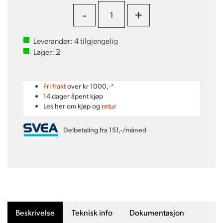
-
+
Leverandør:
4
tilgjengelig
Lager:
2
Fri frakt
over kr 1000,-*
14 dager åpent kjøp
Les her om kjøp og
retur
Delbetaling fra 151,-/måned
Beskrivelse
Teknisk info
Dokumentasjon