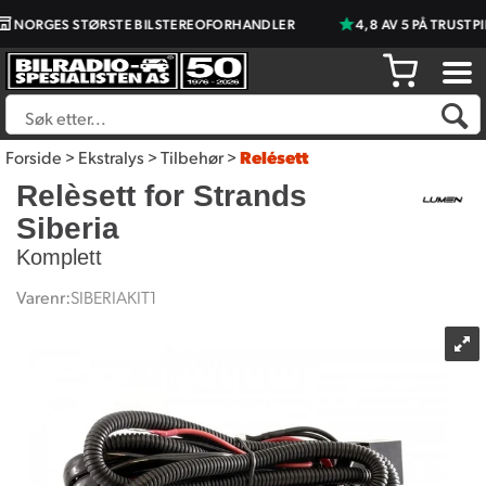
NORGES STØRSTE BILSTEREOFORHANDLER
4,8 AV 5 PÅ TRUSTPI
Forside
>
Ekstralys
>
Tilbehør
>
Relésett
Relèsett for Strands
Siberia
Komplett
Varenr:
SIBERIAKIT1