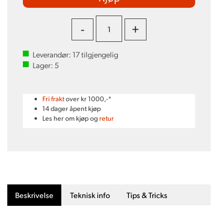
-
+
Leverandør:
17
tilgjengelig
Lager:
5
Fri frakt
over kr 1000,-*
14 dager åpent kjøp
Les her om kjøp og
retur
Beskrivelse
Teknisk info
Tips & Tricks