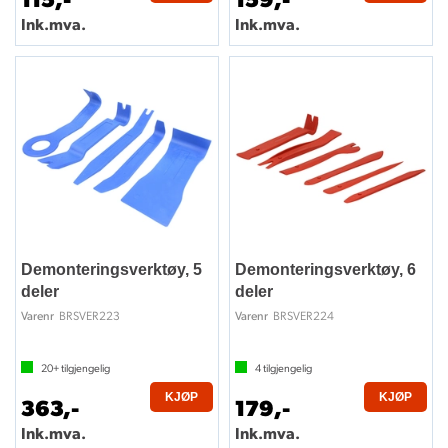
Ink.mva.
Ink.mva.
Demonteringsverktøy, 5
Demonteringsverktøy, 6
deler
deler
BRSVER223
BRSVER224
Varenr
Varenr
20+
tilgjengelig
4
tilgjengelig
KJØP
KJØP
363,-
179,-
Ink.mva.
Ink.mva.