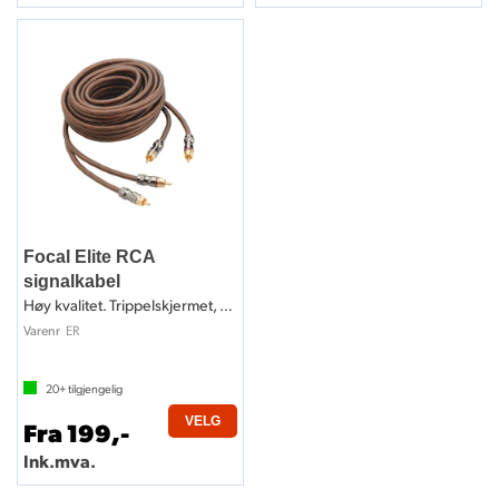
Focal Elite RCA
signalkabel
Høy kvalitet. Trippelskjermet, OFC
ER
Varenr
20+
tilgjengelig
VELG
Fra 199,-
Ink.mva.