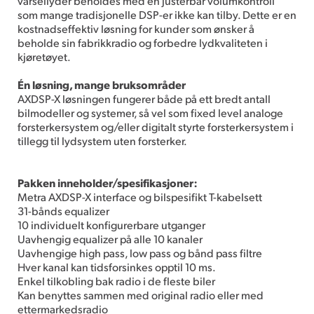
varsellyder beholdes med en justerbar volumkontroll
som mange tradisjonelle DSP-er ikke kan tilby. Dette er en
kostnadseffektiv løsning for kunder som ønsker å
beholde sin fabrikkradio og forbedre lydkvaliteten i
kjøretøyet.
Én løsning, mange bruksområder
AXDSP-X løsningen fungerer både på ett bredt antall
bilmodeller og systemer, så vel som fixed level analoge
forsterkersystem og/eller digitalt styrte forsterkersystem i
tillegg til lydsystem uten forsterker.
Pakken inneholder/spesifikasjoner:
Metra AXDSP-X interface og bilspesifikt T-kabelsett
31-bånds equalizer
10 individuelt konfigurerbare utganger
Uavhengig equalizer på alle 10 kanaler
Uavhengige high pass, low pass og bånd pass filtre
Hver kanal kan tidsforsinkes opptil 10 ms.
Enkel tilkobling bak radio i de fleste biler
Kan benyttes sammen med original radio eller med
ettermarkedsradio