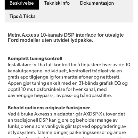
Beskrivelse
Teknisk info
Dokumentasjon
Tips & Tricks
Metra Axxess 10-kanals DSP interface for utvalgte
Ford modeller uten utvidet lydpakke.
Komplett tuningkontroll
Installatører vil ha full kontroll for å finjustere hver av de 10
kanalutgangene individuelt, kontrollert trådløst via en
gratis app tilgjengelig for smarttelefoner og nettbrett.
Appen gjør tuning enkelt med en 31-bånds grafisk EQ og
opptil 10 ms tidsforsinkelse for hver kanal, med
uavhengige høypass-, lavpass- og båndpassfiltre.
Behold radioens originale funksjoner
Ved å bruke Axxess sin adapter, går AXDSP-X utover det
en tradisjonell DSP kan gjøre og beholder mange av
funksjonene som vanligvis går tapt ved oppgradering av
et lydsystem. Talemeldinger, parkeringssensor og andre