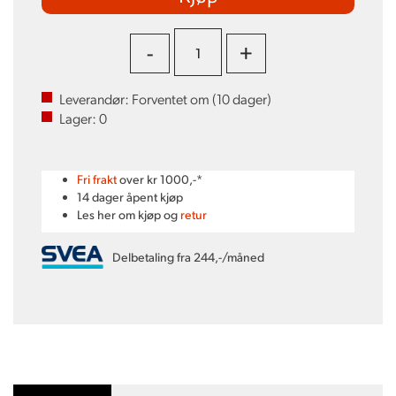
-
+
Leverandør:
Forventet om (
10
dager)
Lager:
0
Fri frakt
over kr 1000,-*
14 dager åpent kjøp
Les her om kjøp og
retur
Delbetaling fra 244,-/måned