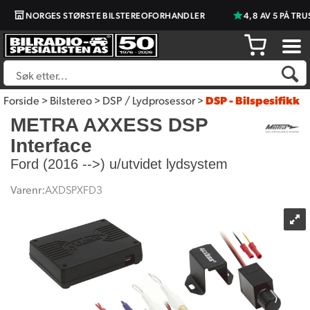
NORGES STØRSTE BILSTEREOFORHANDLER
4,8 AV 5 PÅ TRUST
Forside
>
Bilstereo
>
DSP / Lydprosessor
>
DSP - Bilspesifikk
METRA AXXESS DSP
Interface
Ford (2016 -->) u/utvidet lydsystem
Varenr:
AXDSPXFD3