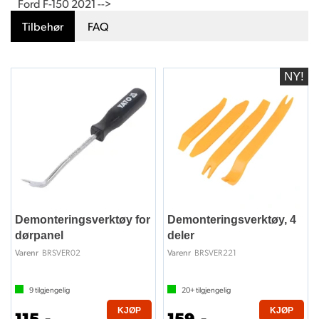
Ford F-150 2021 -->
Tilbehør
FAQ
Demonteringsverktøy for
Demonteringsverktøy, 4
dørpanel
deler
BRSVER02
BRSVER221
Varenr
Varenr
9
tilgjengelig
20+
tilgjengelig
KJØP
KJØP
115,-
159,-