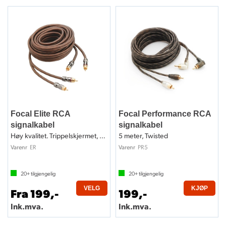
Focal Elite RCA
Focal Performance RCA
signalkabel
signalkabel
Høy kvalitet. Trippelskjermet, OFC
5 meter, Twisted
ER
PR5
Varenr
Varenr
20+
tilgjengelig
20+
tilgjengelig
VELG
KJØP
Fra 199,-
199,-
Ink.mva.
Ink.mva.