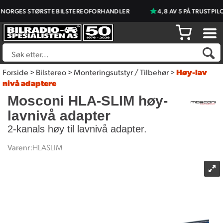
NORGES STØRSTE BILSTEREOFORHANDLER
4,8 AV 5 PÅ TRUSTPILO
Forside
>
Bilstereo
>
Monteringsutstyr / Tilbehør
>
Høy-lav
nivå adaptere
Mosconi HLA-SLIM høy-
lavnivå adapter
2-kanals høy til lavnivå adapter.
Varenr:
HLASLIM