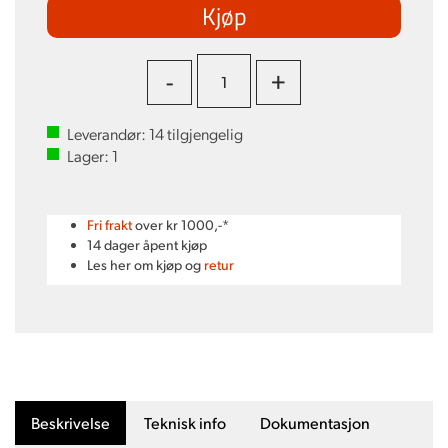
Kjøp
-
+
Leverandør:
14
tilgjengelig
Lager:
1
Fri frakt
over kr 1000,-*
14 dager åpent kjøp
Les her om kjøp og
retur
Beskrivelse
Teknisk info
Dokumentasjon