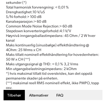
sekunder (*)
Total harmonisk forvrengning: < 0,01 %
Drenghastighet:10 V/uS
S/N-forhold:> 100 dB
Kanalseparasjon:> 60 dB
Common Mode Noise Rejection:> 60 dB
Stepdown konverteringsforhold:4:1 V/V
Høynivå inngangsballastimpedans: 45 Ohm / 2 W hver
kanal
Maks kontinuerlig (sinusbølge) effekthåndtering @
4Ohm: 25 Wrms x CH
Maks tillatt nominell effekthåndtering for hovedenheten:
50 W x CH (**)
Maks utgangssignal @ THD: < 0,1 % 3,2 Vrms
Min utgangsbelastningsimpedans: 2 kOhm
*) hvis maksimal tillatt tid overskrides, kan det oppstå
permanente skader på enheten.
(**) maksimal reell RMS nominell effekt, ikke PMPO, topp
osv.
Tilbehør
Alternativer
FAQ