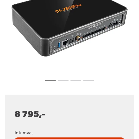
8 795,-
Ink.mva.