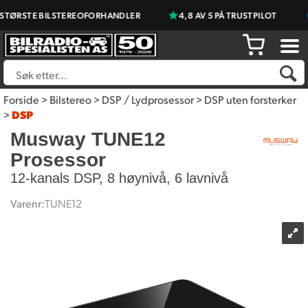
TØRSTE BILSTEREOFORHANDLER
4,8 AV 5 PÅ TRUSTPILOT
Forside
>
Bilstereo
>
DSP / Lydprosessor
>
DSP uten forsterker
>
DSP
Musway TUNE12
Prosessor
12-kanals DSP, 8 høynivå, 6 lavnivå
Varenr:
TUNE12