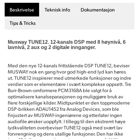
Beskrivelse
Teknisk info
Dokumentasjon
Tips & Tricks
Musway TUNE12. 12-kanals DSP med 8 høynivå, 6
lavnivå, 2 aux og 2 digitale innganger.
Med den nye 12-kanals frittstående DSP TUNE12, beviser
MUSWAY nok en gang hvor god high-end lyd kan høres
ut. TUNE12 inspirerer med utmerkede funksjoner og indre
verdier som er elementære i svært komplekse oppsett. Tre
Burr-Brown-omformere PCM3168A ble valgt for å
optimalisere kanalseparasjonen og muliggjøre bruk av
flere forskjellige kilder. Midtpunktet er den toppmoderne
DSP-brikken ADAU1452 fra Analog Devices, som ble
finjustert av MUSWAY-ingeniørene og etterlater ingen
audiofile ønsker uoppfylt. I tillegg til den ekstremt høye
lydkvaliteten overbeviser TUNE12 også med svært lav
forvrengning og dens utallige funksjoner. Den har ikke