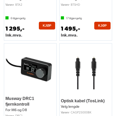
BTA2
BTSHD
Varenr
Varenr
6
tilgjengelig
17
tilgjengelig
KJØP
KJØP
1 295,-
1 495,-
Ink.mva.
Ink.mva.
Musway DRC1
Optisk kabel (TosLink)
fjernkontroll
Velg lengde
For M6 og D8
CAGP25000BK
Varenr
DRC1
Varenr