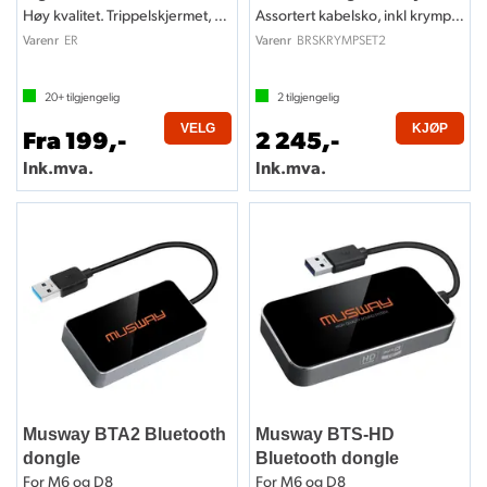
Høy kvalitet. Trippelskjermet, OFC
Assortert kabelsko, inkl krympeverktøy
ER
BRSKRYMPSET2
Varenr
Varenr
20+
tilgjengelig
2
tilgjengelig
VELG
KJØP
Fra 199,-
2 245,-
Ink.mva.
Ink.mva.
Musway BTA2 Bluetooth
Musway BTS-HD
dongle
Bluetooth dongle
For M6 og D8
For M6 og D8