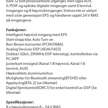
bare 12 fullt prosesserbare utganger, men også AUX,
S/PDIF og optiske digitale innganger samt 6 lavnivå
innganger og 8 høynivåinnganger. Sistnevnte er utstyrt
med siste generasjon EPS og håndterer opptil 24 V RMS
på inngangene.
Funksjoner:
Intelligent høynivå inngang med EPS
Start-stopp klar, Auto Turn on
Burr-Brown konverter (PCM3168A)
Analog Devices DSP (ADAU1452)
Dobbel 32bit, 295MHz DSP teknologi, kontrollerbar via
PC/APP
Justerbart innsignal (Kanal 1-8 høynivå, Kanal 1-6
lavnivå, AUX)
Høykvalitets aluminiumshus
Muligheter for Bluetooth streaming(BTSHD) eller
Appstyring(BTA.2) (se tilbehør)
Digital fjernkontroll(DRC1) for enkel kontroll av DSP (Se
tilbehør)
Spesifikasjoner:
8 x høynivåinngang 8 – 24 V RMS