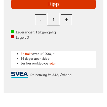
Kjøp
-
+
Leverandør:
1
tilgjengelig
Lager:
0
Fri frakt
over kr 1000,-*
14 dager åpent kjøp
Les her om kjøp og
retur
Delbetaling fra 342,-/måned