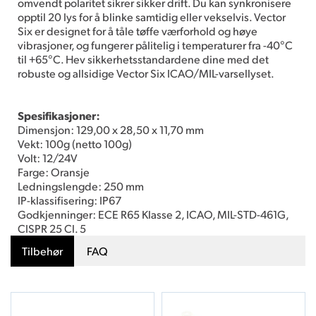
omvendt polaritet sikrer sikker drift. Du kan synkronisere
opptil 20 lys for å blinke samtidig eller vekselvis. Vector
Six er designet for å tåle tøffe værforhold og høye
vibrasjoner, og fungerer pålitelig i temperaturer fra -40°C
til +65°C. Hev sikkerhetsstandardene dine med det
robuste og allsidige Vector Six ICAO/MIL-varsellyset.
Spesifikasjoner:
Dimensjon: 129,00 x 28,50 x 11,70 mm
Vekt: 100g (netto 100g)
Volt: 12/24V
Farge: Oransje
Ledningslengde: 250 mm
IP-klassifisering: IP67
Godkjenninger: ECE R65 Klasse 2, ICAO, MIL-STD-461G,
CISPR 25 Cl. 5
Tilbehør
FAQ