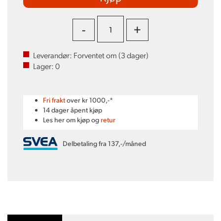
-
+
Leverandør:
Forventet om (
3
dager)
Lager:
0
Fri frakt
over kr 1000,-*
14 dager åpent kjøp
Les her om kjøp og
retur
Delbetaling fra 137,-/måned