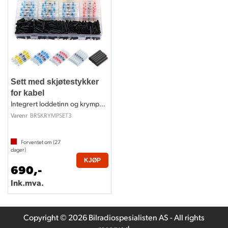
Sett med skjøtestykker
for kabel
Integrert loddetinn og krympestrømpe
BRSKRYMPSET3
Varenr
Forventet om (
27
dager)
KJØP
690,-
Ink.mva.
Copyright © 2026 Bilradiospesialisten AS - All rights