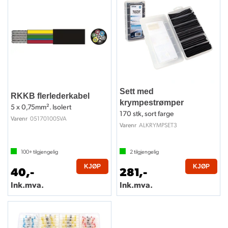
Sett med
RKKB flerlederkabel
krympestrømper
5 x 0,75mm². Isolert
170 stk, sort farge
05170100SVA
Varenr
ALKRYMPSET3
Varenr
100+
tilgjengelig
2
tilgjengelig
KJØP
KJØP
40,-
281,-
Ink.mva.
Ink.mva.