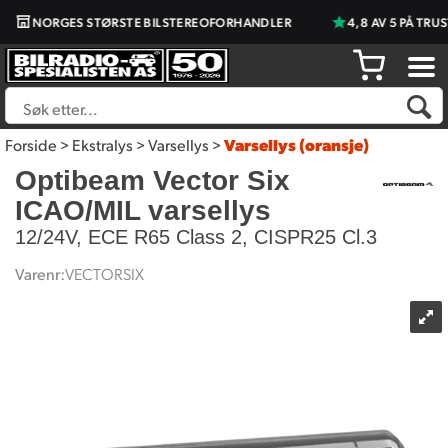
NORGES STØRSTE BILSTEREOFORHANDLER
4,8 AV 5 PÅ TRUST
Forside
>
Ekstralys
>
Varsellys
>
Varsellys (oransje)
Optibeam Vector Six
ICAO/MIL varsellys
12/24V, ECE R65 Class 2, CISPR25 Cl.3
Varenr:
VECTORSIX