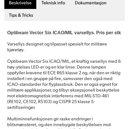
Beskrivelse
Teknisk info
Dokumentasjon
Tips & Tricks
Optibeam Vector Six ICAO/MIL varsellys. Pris per stk
Varsellys designet og tilpasset spesielt for militære
kjøretøy.
Optibeam Vector Six ICAO/MIL, et kraftig varsellys med 6
høy-ytelses LED-er og en klar linse. Denne lampen
oppfyller kravene til ECE R65 klasse 2 og, når den er riktig
installert i en gruppe på fire, samsvarer den også med
ICAO-standarder for flyplassbruk. Den er også egnet for
militære applikasjoner, og tilbyr eksepsjonell beskyttelse
mot elektromagnetisk interferens med MIL-STD-461
(RE102, CE102, RS103) og CISPR 25 klasse 5-
sertifiseringer.
Multiminnefunksjonen gir raske endringer i
blitsmønsteret, og den innebygde beskyttelsen mot