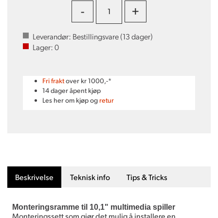
-
+
Leverandør:
Bestillingsvare (
13
dager)
Lager:
0
Fri frakt
over kr 1000,-*
14 dager åpent kjøp
Les her om kjøp og
retur
Beskrivelse
Teknisk info
Tips & Tricks
Monteringsramme til 10,1" multimedia spiller
Monteringssett som gjør det mulig å installere en