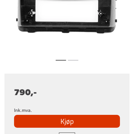
790,-
Ink.mva.
Kjøp