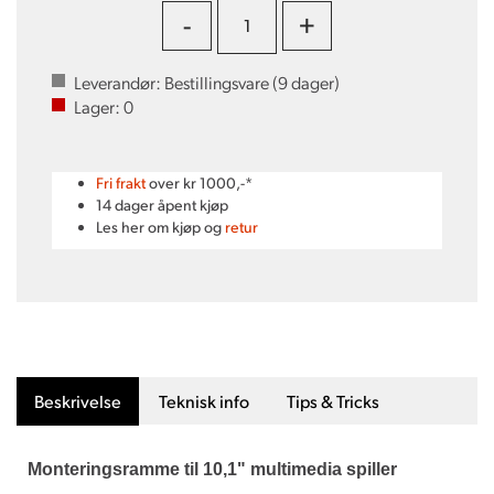
-
+
Leverandør:
Bestillingsvare (
9
dager)
Lager:
0
Fri frakt
over kr 1000,-*
14 dager åpent kjøp
Les her om kjøp og
retur
Beskrivelse
Teknisk info
Tips & Tricks
Monteringsramme til 10,1" multimedia spiller