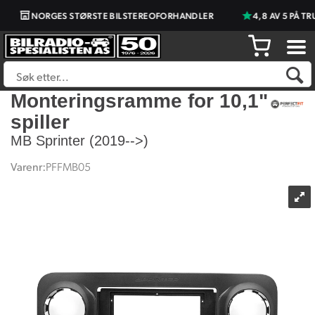
NORGES STØRSTE BILSTEREOFORHANDLER
4,8 AV 5 PÅ TRU
Monteringsramme for 10,1"
spiller
MB Sprinter (2019-->)
Varenr:
PFFMB05