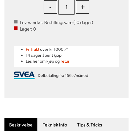
-
+
Leverandør:
Bestillingsvare (
10
dager)
Lager:
0
Fri frakt
over kr 1000,-*
14 dager åpent kjøp
Les her om kjøp og
retur
Delbetaling fra 156,-/måned
Beskrivelse
Teknisk info
Tips & Tricks