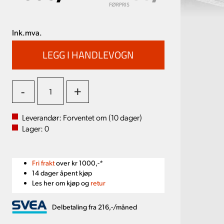
FØRPRIS
Ink.mva.
-
+
Leverandør:
Forventet om (
10
dager)
Lager:
0
Fri frakt
over kr 1000,-*
14 dager åpent kjøp
Les her om kjøp og
retur
Delbetaling fra 216,-/måned