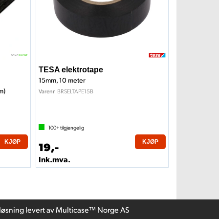
TESA elektrotape
15mm, 10 meter
m)
BRSELTAPE15B
Varenr
100+
tilgjengelig
KJØP
KJØP
19,-
Ink.mva.
løsning
levert av
Multicase™ Norge AS