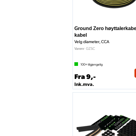
Ground Zero høyttalerkab
kabel
Velg diameter, CCA
GZSC
Varenr
100+
tilgjengelig
Fra 9,-
Ink.mva.