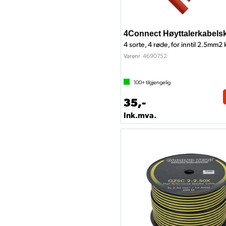
4Connect Høyttalerkabels
4 sorte, 4 røde, for inntil 2.5mm2 
4690752
Varenr
100+
tilgjengelig
35,-
Ink.mva.