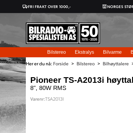
FRI FRAKT OVER 1000,-
NORGES STØ
Bilstereo
Ekstralys
Bilvarme
B
Her er du nå:
Forside
>
Bilstereo
>
Bilhøyttalere
Pioneer TS-A2013i høytta
8", 80W RMS
Varenr:
TSA2013I