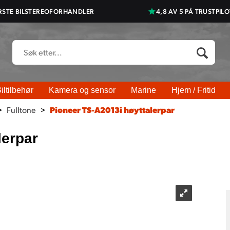
RSTE BILSTEREOFORHANDLER
4,8 AV 5 PÅ TRUSTPILO
iltilbehør
Kamera og sensor
Marine
Hjem / Fritid
>
Fulltone
>
Pioneer TS-A2013i høyttalerpar
lerpar