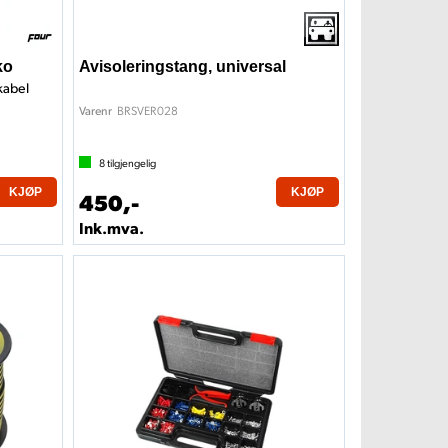
ko
Avisoleringstang, universal
kabel
BRSVER028
Varenr
8
tilgjengelig
KJØP
KJØP
450,-
Ink.mva.