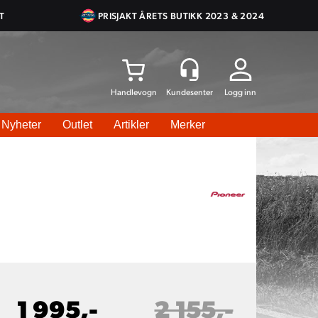
T
PRISJAKT ÅRETS BUTIKK 2023 & 2024
Logg inn
Nyheter
Outlet
Artikler
Merker
1 995,-
2 155,-