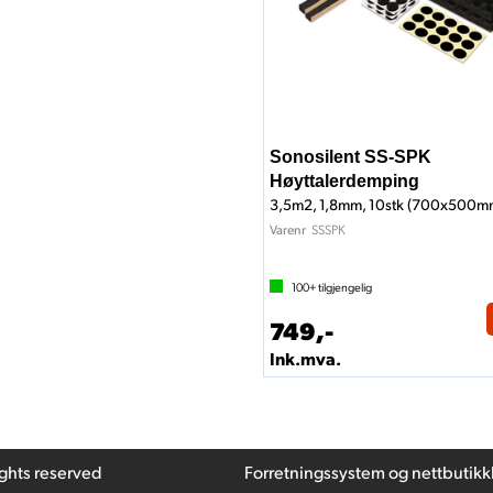
Sonosilent SS-SPK
Høyttalerdemping
3,5m2, 1,8mm, 10stk (700x500m
SSSPK
Varenr
100+
tilgjengelig
749,-
Ink.mva.
ights reserved
Forretningssystem
og
nettbutikk