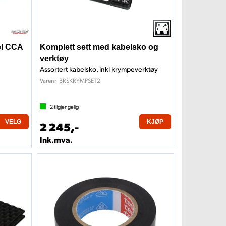
el CCA
Komplett sett med kabelsko og
verktøy
Assortert kabelsko, inkl krympeverktøy
BRSKRYMPSET2
Varenr
2
tilgjengelig
VELG
KJØP
2 245,-
Ink.mva.