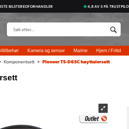
RSTE BILSTEREOFORHANDLER
4,8 AV 5 PÅ TRUSTPILO
iltilbehør
Kamera og sensor
Marine
Hjem / Fritid
>
Komponentsett
>
Pioneer TS-D65C høyttalersett
rsett