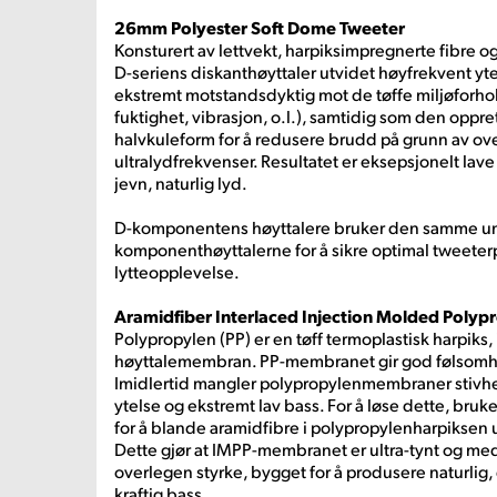
26mm Polyester Soft Dome Tweeter
Konsturert av lettvekt, harpiksimpregnerte fibre o
D-seriens diskanthøyttaler utvidet høyfrekvent y
ekstremt motstandsdyktig mot de tøffe miljøforhol
fuktighet, vibrasjon, o.l.), samtidig som den oppre
halvkuleform for å redusere brudd på grunn av ov
ultralydfrekvenser. Resultatet er eksepsjonelt lav
jevn, naturlig lyd.
D-komponentens høyttalere bruker den samme un
komponenthøyttalerne for å sikre optimal tweeter
lytteopplevelse.
Aramidfiber Interlaced Injection Molded Polyp
Polypropylen (PP) er en tøff termoplastisk harpiks, 
høyttalemembran. PP-membranet gir god følsomhe
Imidlertid mangler polypropylenmembraner stivhet
ytelse og ekstremt lav bass. For å løse dette, bruk
for å blande aramidfibre i polypropylenharpiksen
Dette gjør at IMPP-membranet er ultra-tynt og me
overlegen styrke, bygget for å produsere naturlig,
kraftig bass.