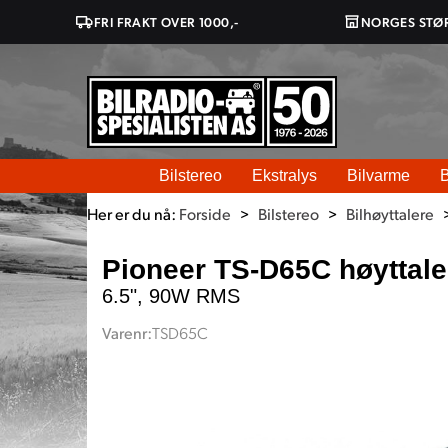
FRI FRAKT OVER 1000,-
NORGES STØ
Bilstereo
Ekstralys
Bilvarme
B
Her er du nå:
Forside
>
Bilstereo
>
Bilhøyttalere
Pioneer TS-D65C høyttale
6.5", 90W RMS
Varenr:
TSD65C