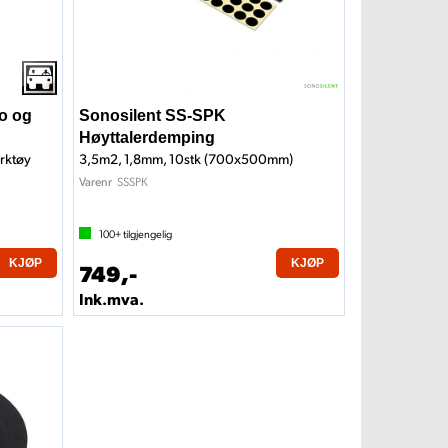
o og
Sonosilent SS-SPK
Høyttalerdemping
erktøy
3,5m2, 1,8mm, 10stk (700x500mm)
SSSPK
Varenr
100+
tilgjengelig
KJØP
KJØP
749,-
Ink.mva.