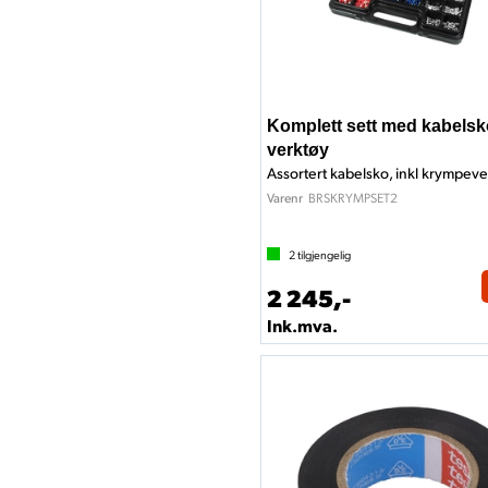
Komplett sett med kabelsk
verktøy
Assortert kabelsko, inkl krympev
BRSKRYMPSET2
Varenr
2
tilgjengelig
2 245,-
Ink.mva.