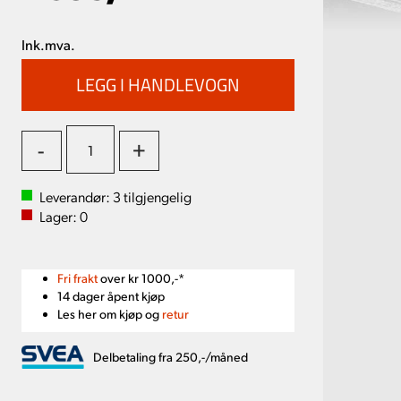
Ink.mva.
-
+
Leverandør:
3
tilgjengelig
Lager:
0
Fri frakt
over kr 1000,-*
14 dager åpent kjøp
Les her om kjøp og
retur
Delbetaling fra 250,-/måned