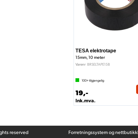
TESA elektrotape
15mm, 10 meter
BRSELTAPE15B
Varenr
100+
tilgjengelig
19,-
Ink.mva.
ights reserved
Forretningssystem
og
nettbutikk