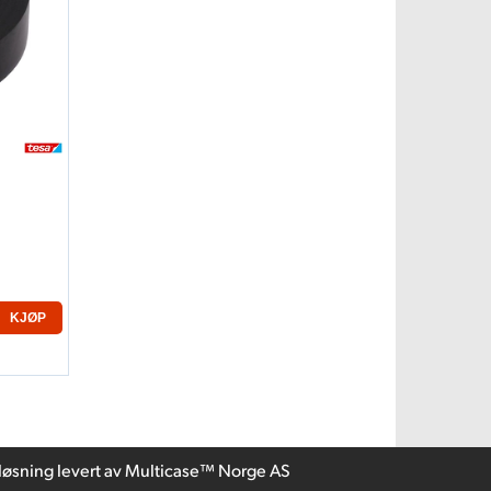
KJØP
løsning
levert av
Multicase™ Norge AS