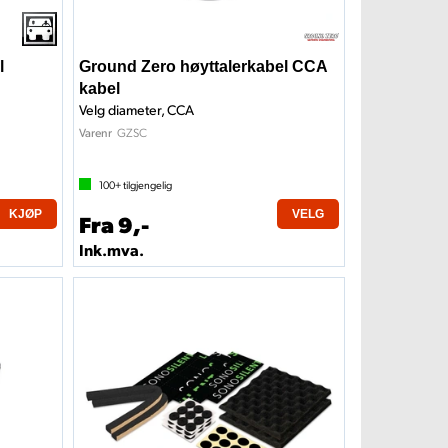
l
Ground Zero høyttalerkabel CCA
kabel
Velg diameter, CCA
GZSC
Varenr
100+
tilgjengelig
KJØP
VELG
Fra 9,-
Ink.mva.