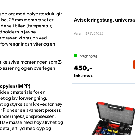
g belagt med polyesterduk, gir
telse. 26 mm membranet er
Avisoleringstang, universa
dene i bilen (temperatur,
ttholder sin jevne
BRSVER028
Varenr
erdreven vibrasjon ved
e forvrengningsnivåer og en
8
tilgjengelig
ike svivelmonteringen som Z-
450,-
plassering og en overlegen
Ink.mva.
ropylen (IMPP)
ideelt materiale for en
t og lav forvrengning.
 og styrke som kreves for høy
er Pioneer en avansert prosess
 under injeksjonsprosessen.
d lav masse med høy stivhet og
 detaljert lyd med dyp og