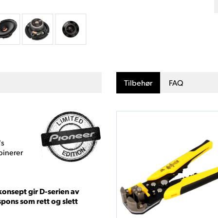
Tilbehør
FAQ
's
binerer
onsept gir D-serien av
spons som rett og slett