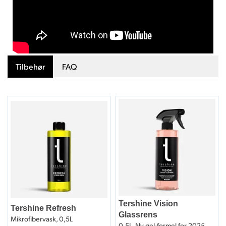
Tilbehør
FAQ
Tershine Vision
Tershine Refresh
Glassrens
Mikrofibervask, 0,5L
0,5L, Ny gel-formel for 2025