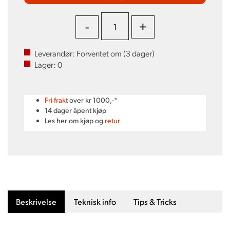
-
+
Leverandør:
Forventet om (
3
dager)
Lager:
0
Fri frakt
over kr 1000,-*
14 dager åpent kjøp
Les her om kjøp og
retur
Beskrivelse
Teknisk info
Tips & Tricks