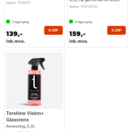
TRSREFR
Varenr
TRSVISI500
Varenr
3
tilgjengelig
6
tilgjengelig
KJØP
KJØP
139,-
159,-
Ink.mva.
Ink.mva.
Tershine Vision+
Glassrens
Avrenning, 0,5L