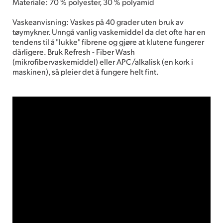
Materiale: 70 % polyester, 30 % polyamid
Vaskeanvisning: Vaskes på 40 grader uten bruk av
tøymykner. Unngå vanlig vaskemiddel da det ofte har en
tendens til å "lukke" fibrene og gjøre at klutene fungerer
dårligere. Bruk Refresh - Fiber Wash
(mikrofibervaskemiddel) eller APC/alkalisk (en kork i
maskinen), så pleier det å fungere helt fint.