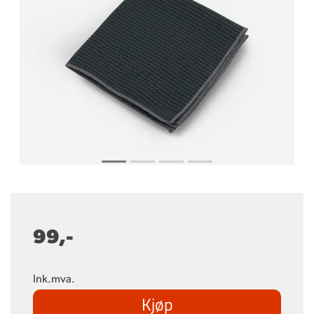
99,-
Ink.mva.
Kjøp