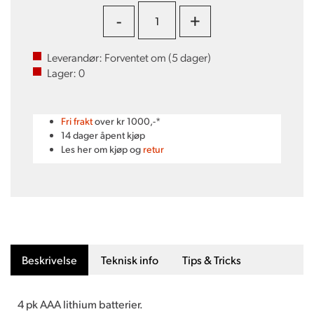
-
+
Leverandør:
Forventet om (
5
dager)
Lager:
0
Fri frakt
over kr 1000,-*
14 dager åpent kjøp
Les her om kjøp og
retur
Beskrivelse
Teknisk info
Tips & Tricks
4 pk AAA lithium batterier.