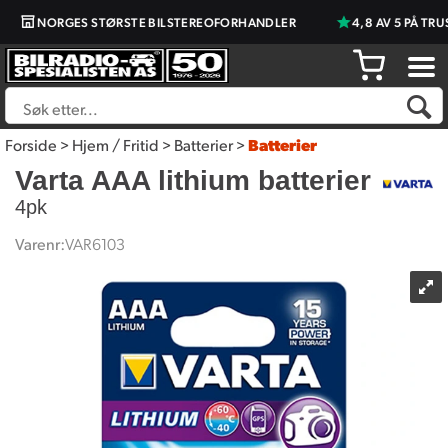
NORGES STØRSTE BILSTEREOFORHANDLER
4,8 AV 5 PÅ TRU
Forside
>
Hjem / Fritid
>
Batterier
>
Batterier
Varta AAA lithium batterier
4pk
Varenr:
VAR6103