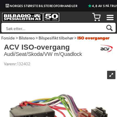
NORGES STØRSTE BILSTEREOFORHANDLER
4,8 AV 5 PÅ TRUS
Forside
>
Bilstereo
>
Bilspesifikt tilbehør
>
ISO overganger
ACV ISO-overgang
Audi/Seat/Skoda/VW m/Quadlock
Varenr:
132402