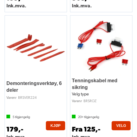
Ink.mva.
Ink.mva.
Tenningskabel med
Demonteringsverktøy, 6
sikring
deler
Velg type
BRSVER224
Varenr
BRSROZ
Varenr
5
tilgjengelig
20+
tilgjengelig
KJØP
VELG
179,-
Fra 125,-
Ink.mva.
Ink.mva.