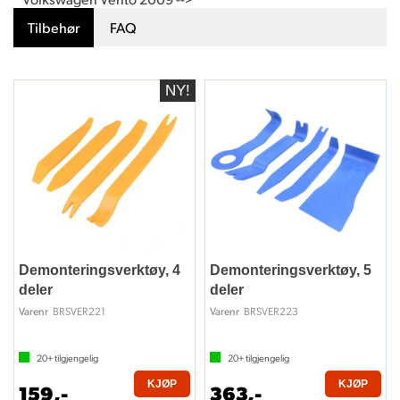
Tilbehør
FAQ
Demonteringsverktøy, 4
Demonteringsverktøy, 5
deler
deler
BRSVER221
BRSVER223
Varenr
Varenr
20+
tilgjengelig
20+
tilgjengelig
KJØP
KJØP
159,-
363,-