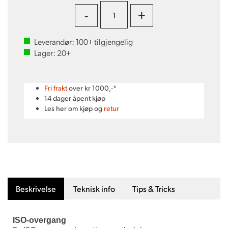
-
+
Leverandør:
100+
tilgjengelig
Lager:
20+
Fri frakt
over kr 1000,-*
14 dager åpent kjøp
Les her om kjøp og
retur
Beskrivelse
Teknisk info
Tips & Tricks
ISO-overgang