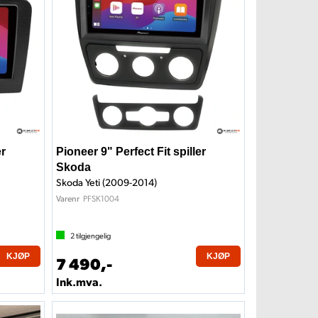
er
Pioneer 9" Perfect Fit spiller
Skoda
Skoda Yeti (2009-2014)
PFSK1004
Varenr
2
tilgjengelig
KJØP
KJØP
7 490,-
Ink.mva.