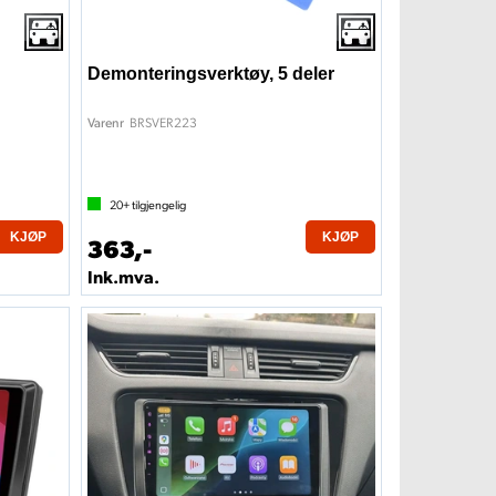
Demonteringsverktøy, 5 deler
BRSVER223
Varenr
20+
tilgjengelig
KJØP
KJØP
363,-
Ink.mva.