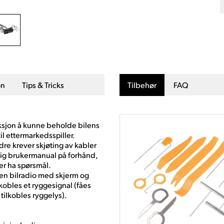
on
Tips & Tricks
Tilbehør
FAQ
ksjon å kunne beholde bilens
l ettermarkedsspiller.
re krever skjøting av kabler
elig brukermanual på forhånd,
ler ha spørsmål.
e en bilradio med skjerm og
obles et ryggesignal (fåes
tilkobles ryggelys).