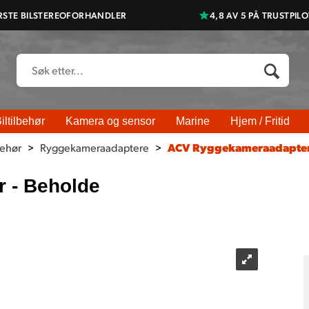
RSTE BILSTEREOFORHANDLER
4,8 AV 5 PÅ TRUSTPILO
iltilbehør
Kamera og sensor
Marine
Hjem / Fritid
behør
>
Ryggekameraadaptere
>
ACV Ryggekameraadapter
 - Beholde