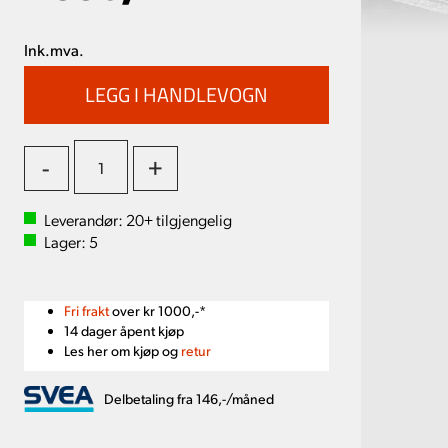
Ink.mva.
-
+
Leverandør:
20+
tilgjengelig
Lager:
5
Fri frakt
over kr 1000,-*
14 dager åpent kjøp
Les her om kjøp og
retur
Delbetaling fra 146,-/måned