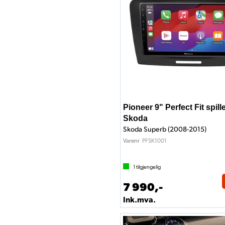
Pioneer 9" Perfect Fit spill
Skoda
Skoda Superb (2008-2015)
PFSK1001
Varenr
1
tilgjengelig
7 990,-
Ink.mva.