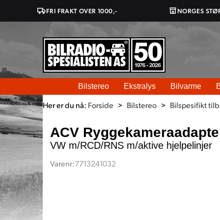
FRI FRAKT OVER 1000,-
NORGES STØ
Bilstereo
Ekstralys
Bilvarme
B
Her er du nå:
Forside
>
Bilstereo
>
Bilspesifikt til
ACV Ryggekameraadapter
VW m/RCD/RNS m/aktive hjelpelinjer
Varenr:
7713241032