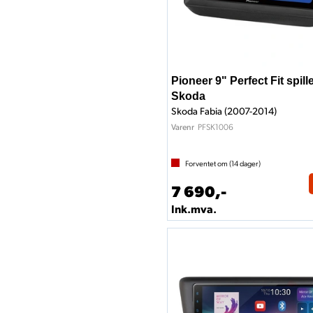
Pioneer 9" Perfect Fit spill
Skoda
Skoda Fabia (2007-2014)
PFSK1006
Varenr
Forventet om (
14
dager)
7 690,-
Ink.mva.