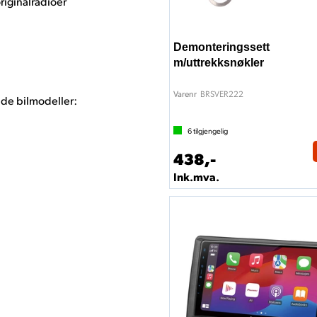
riginalradioer
Demonteringssett
m/uttrekksnøkler
BRSVER222
Varenr
ende bilmodeller:
6
tilgjengelig
438,-
Ink.mva.