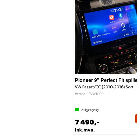
Pioneer 9" Perfect Fit spil
VW Passat/CC (2010-2016) Sort
PFVW1003
Varenr
2
tilgjengelig
7 490,-
Ink.mva.