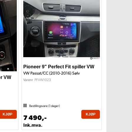
Pioneer 9" Perfect Fit spiller VW
VW Passat/CC (2010-2016) Sølv
ler VW
PFVW1023
Varenr
Bestillingsvare (
1
dager)
KJØP
KJØP
7 490,-
Ink.mva.