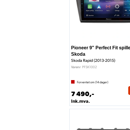
Pioneer 9" Perfect Fit spill
Skoda
Skoda Rapid (2013-2015)
PFSK1002
Varenr
Forventet om (
14
dager)
7 490,-
Ink.mva.