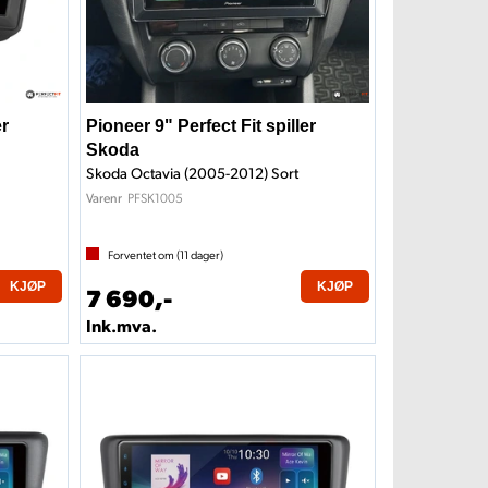
er
Pioneer 9" Perfect Fit spiller
Skoda
Skoda Octavia (2005-2012) Sort
PFSK1005
Varenr
Forventet om (
11
dager)
KJØP
KJØP
7 690,-
Ink.mva.