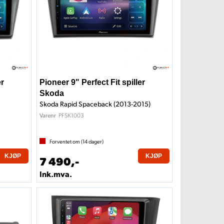
er
Pioneer 9" Perfect Fit spiller
Skoda
Skoda Rapid Spaceback (2013-2015)
PFSK1003
Varenr
Forventet om (
14
dager)
KJØP
KJØP
7 490,-
Ink.mva.