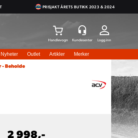
T
PRISJAKT ÅRETS BUTIKK 2023 & 2024
Logg inn
Nyheter
Outlet
Artikler
Merker
 - Beholde
2 998,-