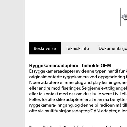
Beskrivelse
Teknisk info
Dokumentasj
Ryggekameraadaptere - beholde OEM
Et ryggekameraadapter av denne typen har til fun
originalmonterte ryggekamera ved oppgradering ti
Noen adaptere er rene plug and play løsninger, and
eller andre modifiseringer. Se gjerne evt tilgjeng
eller ta kontakt med oss om du skulle være i tvil el
Felles for alle slike adaptere er at man må benytt
ryggekamera-inngang, og denne bilradioen må tilk
ofte via multifunksjonsadapter/CAN-adapter, eller 