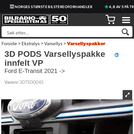
NORGES STØRSTE BILSTEREOFORHANDLER
4,8 AV 5 PÅ TR
Forside
>
Ekstralys
>
Varsellys
>
Varsellyspakker
3D PODS Varsellyspakke
innfelt VP
Ford E-Transit 2021 ->
Varenr:
3DTE0004S