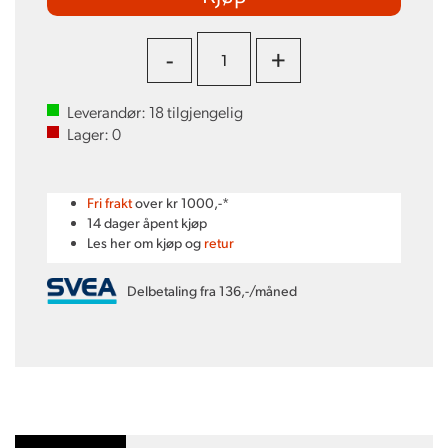
-
+
Leverandør:
18
tilgjengelig
Lager:
0
Fri frakt
over kr 1000,-*
14 dager åpent kjøp
Les her om kjøp og
retur
Delbetaling fra 136,-/måned