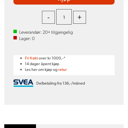
-
+
Leverandør:
20+
tilgjengelig
Lager:
0
Fri frakt
over kr 1000,-*
14 dager åpent kjøp
Les her om kjøp og
retur
Delbetaling fra 136,-/måned