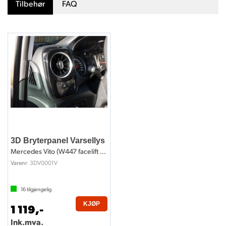
Tilbehør
FAQ
3D Bryterpanel Varsellys
Mercedes Vito (W447 facelift 2) 2024 ->
3DV0001V
Varenr
16
tilgjengelig
KJØP
1 119,-
Ink.mva.