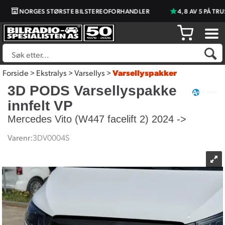
NORGES STØRSTE BILSTEREOFORHANDLER
4,8 AV 5 PÅ TRUS
Forside
>
Ekstralys
>
Varsellys
>
Varsellyspakker
3D PODS Varsellyspakke
innfelt VP
Mercedes Vito (W447 facelift 2) 2024 ->
Varenr:
3DV0004S