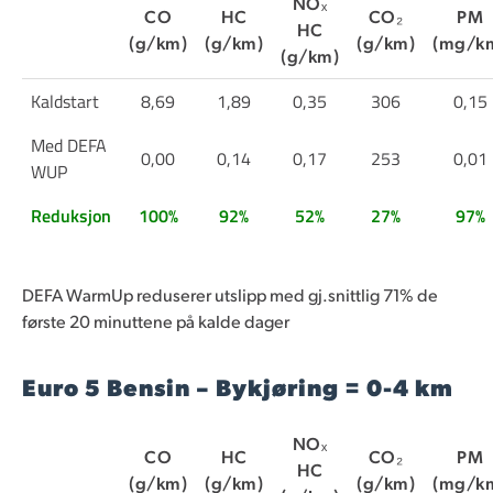
NOₓ
CO
HC
CO₂
PM
HC
(g/km)
(g/km)
(g/km)
(mg/k
(g/km)
Kaldstart
8,69
1,89
0,35
306
0,15
Med DEFA
0,00
0,14
0,17
253
0,01
WUP
Reduksjon
100%
92%
52%
27%
97%
DEFA WarmUp reduserer utslipp med gj.snittlig 71% de
første 20 minuttene på kalde dager
Euro 5 Bensin – Bykjøring = 0-4 km
NOₓ
CO
HC
CO₂
PM
HC
(g/km)
(g/km)
(g/km)
(mg/k