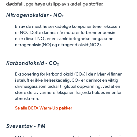
dødsfall, pga høye utslipp av skadelige stoffer.
Nitrogenoksider - NOₓ
En av de mest helseskadelige komponentene i eksosen
er NOₓ. Dette dannes når motorer forbrenner bensin
eller diesel. NOₓ er en samlebetegnelse for gassene
nitrogenoksid(NO) og nitrogendioksid(NO2).
Karbondioksid - CO₂
Eksponering for karbondioksid (CO₂) i de nivåer vi finner
i uteluft er ikke helseskadelig. CO₂ er derimot en viktig
drivhusgass som bidrar til global oppvarming, ved at en
større del av varmerefleksjonen fra jorda holdes innenfor
atmosfæren.
Se alle DEFA Warm-Up pakker
Svevestøv - PM
PM, kjent som svevestøv er en betegnelse på svært små