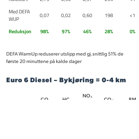
Med DEFA
0,07
0,02
0,60
198
<1
WUP
Reduksjon
98%
97%
46%
28%
0%
DEFA WarmUp reduserer utslipp med gj.snittlig 51% de
første 20 minuttene på kalde dager
Euro 6 Diesel – Bykjøring = 0-4 km
NOₓ
CO
HC
CO₂
PM
HC
(g/km)
(g/km)
(g/km)
(mg/k
(g/km)
Kaldstart
8,24
1,09
1,63
372
<1
Med DEFA