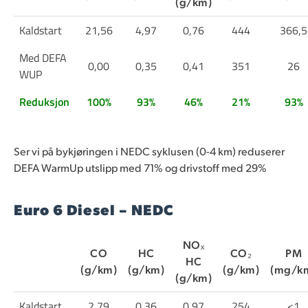
(g/km)
Kaldstart
21,56
4,97
0,76
444
366,5
Med DEFA
0,00
0,35
0,41
351
26
WUP
Reduksjon
100%
93%
46%
21%
93%
Ser vi på bykjøringen i NEDC syklusen (0-4 km) reduserer
DEFA WarmUp utslipp med 71% og drivstoff med 29%
Euro 6 Diesel – NEDC
NOₓ
CO
HC
CO₂
PM
HC
(g/km)
(g/km)
(g/km)
(mg/k
(g/km)
Kaldstart
2,79
0,36
0,97
254
<1