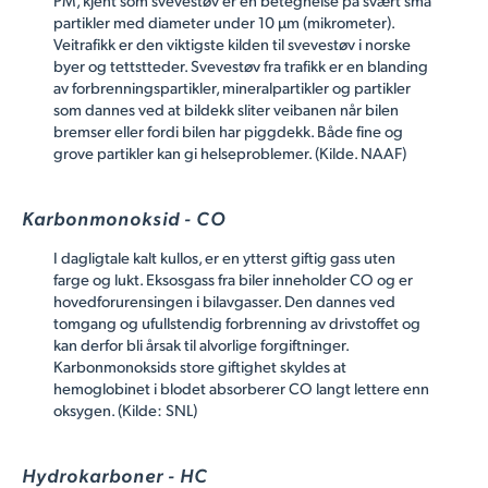
partikler med diameter under 10 µm (mikrometer).
Veitrafikk er den viktigste kilden til svevestøv i norske
byer og tettstteder. Svevestøv fra trafikk er en blanding
av forbrenningspartikler, mineralpartikler og partikler
som dannes ved at bildekk sliter veibanen når bilen
bremser eller fordi bilen har piggdekk. Både fine og
grove partikler kan gi helseproblemer. (Kilde. NAAF)
Karbonmonoksid - CO
I dagligtale kalt kullos, er en ytterst giftig gass uten
farge og lukt. Eksosgass fra biler inneholder CO og er
hovedforurensingen i bilavgasser. Den dannes ved
tomgang og ufullstendig forbrenning av drivstoffet og
kan derfor bli årsak til alvorlige forgiftninger.
Karbonmonoksids store giftighet skyldes at
hemoglobinet i blodet absorberer CO langt lettere enn
oksygen. (Kilde: SNL)
Hydrokarboner - HC