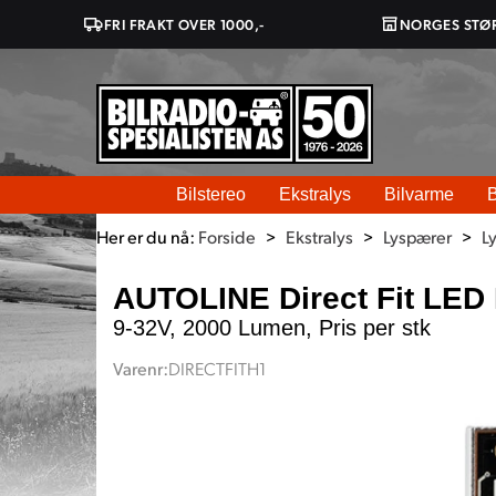
FRI FRAKT OVER 1000,-
NORGES STØ
Bilstereo
Ekstralys
Bilvarme
B
Her er du nå:
Forside
>
Ekstralys
>
Lyspærer
>
L
AUTOLINE Direct Fit LED
9-32V, 2000 Lumen, Pris per stk
Varenr:
DIRECTFITH1