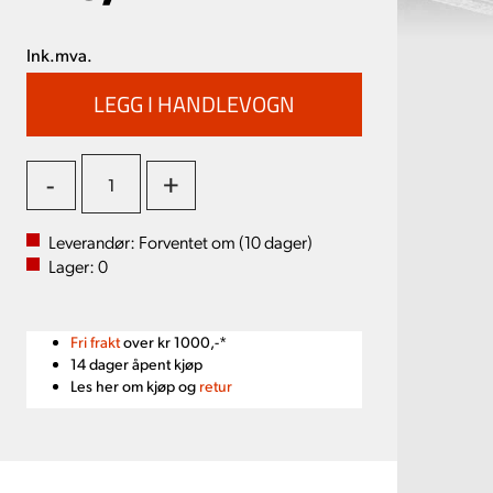
Ink.mva.
-
+
Leverandør:
Forventet om (
10
dager)
Lager:
0
Fri frakt
over kr 1000,-*
14 dager åpent kjøp
Les her om kjøp og
retur