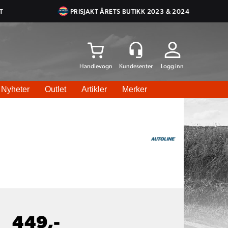
T
PRISJAKT ÅRETS BUTIKK 2023 & 2024
Logg inn
Nyheter
Outlet
Artikler
Merker
449,-