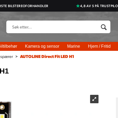
RSTE BILSTEREOFORHANDLER
4,8 AV 5 PÅ TRUSTPILO
iltilbehør
Kamera og sensor
Marine
Hjem / Fritid
yspærer
>
AUTOLINE Direct Fit LED H1
 H1