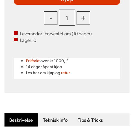
-
+
Leverandør:
Forventet om (
10
dager)
Lager:
0
Fri frakt
over kr 1000,-*
14 dager åpent kjøp
Les her om kjøp og
retur
Beskrivelse
Teknisk info
Tips & Tricks