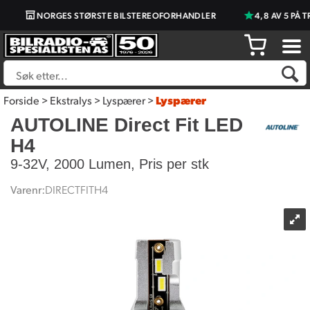
NORGES STØRSTE BILSTEREOFORHANDLER
4,8 AV 5 PÅ T
Forside
>
Ekstralys
>
Lyspærer
>
Lyspærer
AUTOLINE Direct Fit LED
H4
9-32V, 2000 Lumen, Pris per stk
Varenr:
DIRECTFITH4