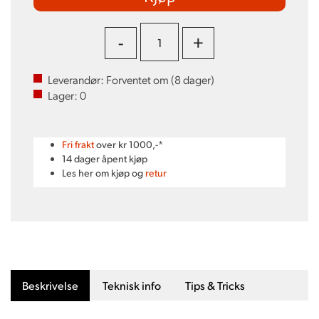
-
+
Leverandør:
Forventet om (
8
dager)
Lager:
0
Fri frakt
over kr 1000,-*
14 dager åpent kjøp
Les her om kjøp og
retur
Beskrivelse
Teknisk info
Tips & Tricks